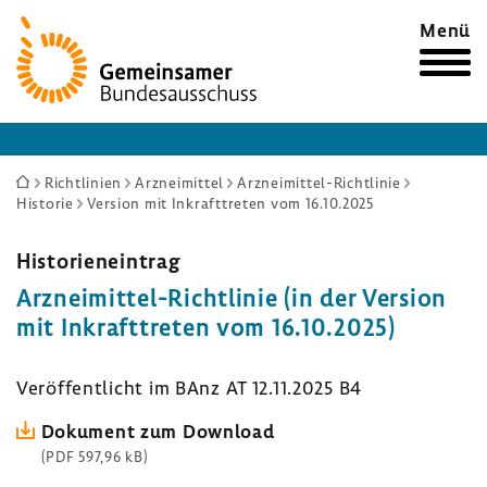
Zur
Menü
Startseite
Sie
Richtlinien
Arzneimittel
Arzneimittel-Richtlinie
Historie
Version mit Inkrafttreten vom 16.10.2025
sind
hier:
Histo­ri­en­ein­trag
Arzneimittel-​Richtlinie (in der Version
mit Inkraft­treten vom 16.10.2025)
Veröf­fent­licht im BAnz AT 12.11.2025 B4
Doku­ment zum Down­load
(PDF 597,96 kB)