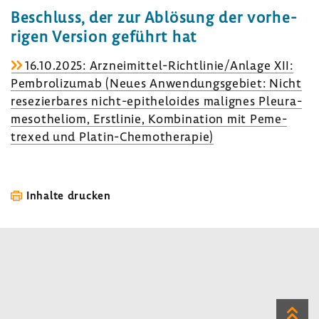
Beschluss, der zur Ablö­sung der vorhe­
rigen Version geführt hat
16.10.2025: Arzneimittel-​Richtlinie/Anlage XII:
Pembro­li­zumab (Neues Anwen­dungs­ge­biet: Nicht
rese­zier­bares nicht-​epitheloides mali­gnes Pleu­ra­
me­so­the­liom, Erst­linie, Kombi­na­tion mit Peme­
trexed und Platin-​Chemotherapie)
Inhalte drucken
Zum