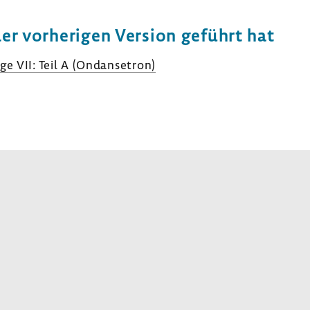
der vorhe­rigen Version geführt hat
e VII: Teil A (Ondan­se­tron)