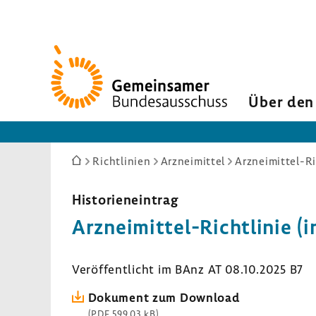
Zur
Startseite
Über den
Sie
Richtlinien
Arzneimittel
Arzneimittel-Ri
sind
hier:
Histo­ri­en­ein­trag
Arzneimittel-​Richtlinie (i
Veröf­fent­licht im BAnz AT 08.10.2025 B7
Doku­ment zum Down­load
(PDF 599,03 kB)