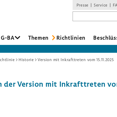
Presse
Service
F
Suchbegriff
 G-BA
Themen
Richt­li­nien
Beschlüs
chtlinie
Historie
Version mit Inkrafttreten vom 15.11.2025
n der Version mit Inkraft­treten vo