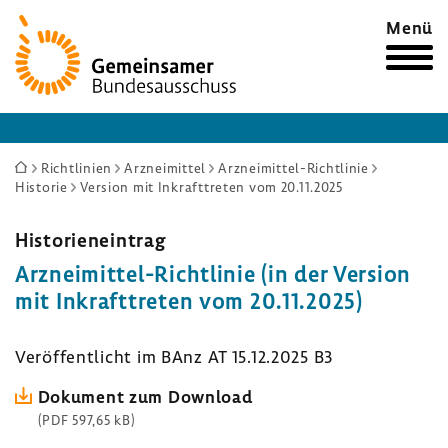
Zur
Menü
Startseite
Sie
Richtlinien
Arzneimittel
Arzneimittel-Richtlinie
Historie
Version mit Inkrafttreten vom 20.11.2025
sind
hier:
Histo­ri­en­ein­trag
Arzneimittel-​Richtlinie (in der Version
mit Inkraft­treten vom 20.11.2025)
Veröf­fent­licht im BAnz AT 15.12.2025 B3
Doku­ment zum Down­load
(PDF 597,65 kB)