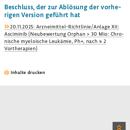
Beschluss, der zur Ablö­sung der vorhe­
rigen Version geführt hat
20.11.2025: Arzneimittel-​Richtlinie/Anlage XII:
Asci­minib (Neube­wer­tung Orphan > 30 Mio: Chro­
ni­sche myeloi­sche Leuk­ämie, Ph+, nach ≥ 2
Vorthe­ra­pien)
Inhalte drucken
Zum