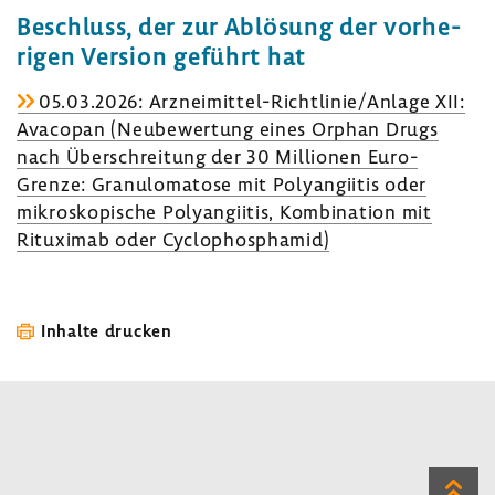
Beschluss, der zur Ablö­sung der vorhe­
rigen Version geführt hat
05.03.2026: Arzneimittel-​Richtlinie/Anlage XII:
Avacopan (Neube­wer­tung eines Orphan Drugs
nach Über­schrei­tung der 30 Millionen Euro-​
Grenze: Granu­lo­ma­tose mit Poly­an­giitis oder
mikro­sko­pi­sche Poly­an­giitis, Kombi­na­tion mit
Ritu­ximab oder Cyclo­phos­phamid)
Inhalte drucken
Zum