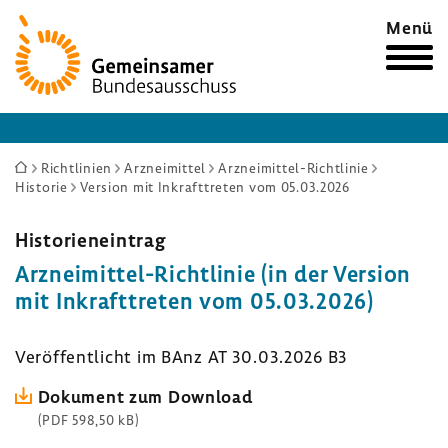
Zur
Menü
Startseite
Sie
Richtlinien
Arzneimittel
Arzneimittel-Richtlinie
Historie
Version mit Inkrafttreten vom 05.03.2026
sind
hier:
Histo­ri­en­ein­trag
Arzneimittel-​Richtlinie (in der Version
mit Inkraft­treten vom 05.03.2026)
Veröf­fent­licht im BAnz AT 30.03.2026 B3
Doku­ment zum Down­load
(PDF 598,50 kB)