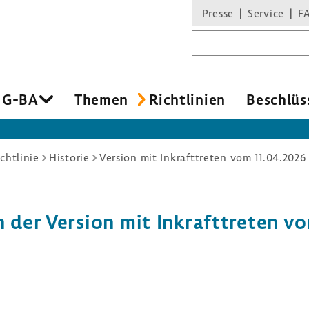
Presse
Service
F
Suchbegriff
 G-BA
Themen
Richt­li­nien
Beschlüs
chtlinie
Historie
Version mit Inkrafttreten vom 11.04.2026
in der Version mit Inkraft­treten v