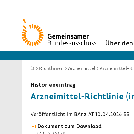
Zur
Startseite
Über den
Sie
Richtlinien
Arzneimittel
Arzneimittel-Ri
sind
hier:
Histo­ri­en­ein­trag
Arzneimittel-​Richtlinie (
Veröf­fent­licht im BAnz AT 10.04.2026 B5
Doku­ment zum Down­load
(PDF 613,53 kB)