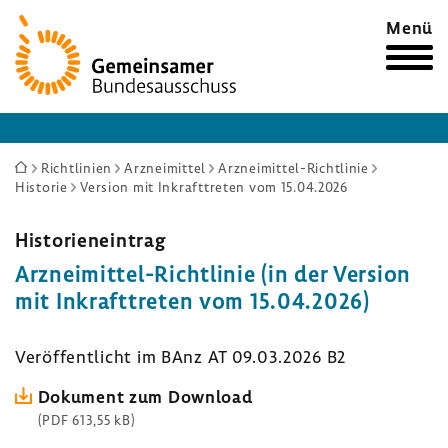
Zur
Menü
Startseite
Sie
Richtlinien
Arzneimittel
Arzneimittel-Richtlinie
Historie
Version mit Inkrafttreten vom 15.04.2026
sind
hier:
Histo­ri­en­ein­trag
Arzneimittel-​Richtlinie (in der Version
mit Inkraft­treten vom 15.04.2026)
Veröf­fent­licht im BAnz AT 09.03.2026 B2
Doku­ment zum Down­load
(PDF 613,55 kB)