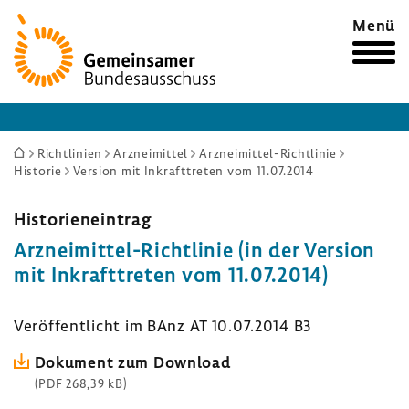
Zur
Menü
Startseite
Sie
Richtlinien
Arzneimittel
Arzneimittel-Richtlinie
Historie
Version mit Inkrafttreten vom 11.07.2014
sind
hier:
Histo­ri­en­ein­trag
Arzneimittel-​Richtlinie (in der Version
mit Inkraft­treten vom 11.07.2014)
Veröf­fent­licht im BAnz AT 10.07.2014 B3
Doku­ment zum Down­load
(PDF 268,39 kB)