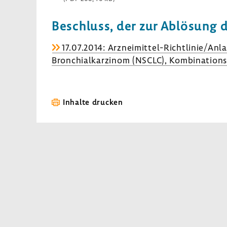
Beschluss, der zur Ablö­sung 
17.07.2014: Arzneimittel-​Richtlinie/Anla
Bron­chi­al­kar­zinom (NSCLC), Kombi­na­ti­on
Inhalte drucken