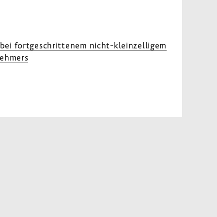
bei fort­ge­schrit­tenem nicht-​kleinzelligem
neh­mers