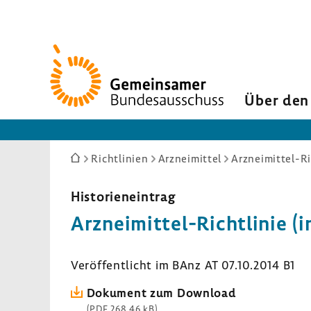
Zur
Startseite
Über den
Sie
Richtlinien
Arzneimittel
Arzneimittel-Ri
sind
hier:
Histo­ri­en­ein­trag
Arzneimittel-​Richtlinie (
Veröf­fent­licht im BAnz AT 07.10.2014 B1
Doku­ment zum Down­load
(PDF 268,46 kB)