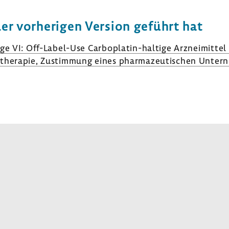
der vorhe­rigen Version geführt hat
ge VI: Off-​Label-Use Carboplatin-​haltige Arznei­mittel 
s­the­rapie, Zustim­mung eines phar­ma­zeu­ti­schen Unter­