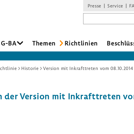
Presse
Service
F
Suchbegriff
 G-BA
Themen
Richt­li­nien
Beschlüs
chtlinie
Historie
Version mit Inkrafttreten vom 08.10.2014
in der Version mit Inkraft­treten v