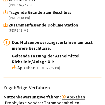
(PDF 526,27 kB)
Tragende Gründe zum Beschluss
(PDF 95,18 kB)
Zusam­men­fas­sende Doku­men­ta­tion
(PDF 3,18 MB)
Das Nutzen­be­wer­tungs­ver­fahren umfasst
mehrere Beschlüsse.
Geltende Fassung der Arzneimittel-​
Richtlinie/Anlage XII:
Apix­aban
(PDF 125,59 kB)
Zuge­hö­rige Verfahren
Nutzen­be­wer­tungs­ver­fahren:
Apix­aban
(Prophy­laxe venöser Throm­bo­em­bo­lien)