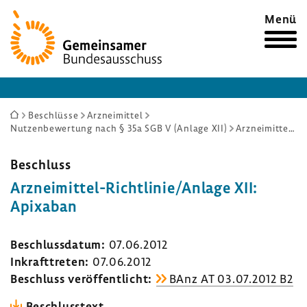
Zur
Menü
Startseite
Sie
Beschlüsse
Arzneimittel
Nutzenbewertung nach § 35a SGB V (Anlage XII)
Arzneimittel-Richtlinie/Anlage XII: Apixaban
sind
hier:
Beschluss
Arzneimittel-​Richtlinie/Anlage XII:
Apix­aban
Beschluss­datum:
07.06.2012
Inkraft­treten:
07.06.2012
Beschluss veröf­fent­licht:
BAnz AT 03.07.2012 B2
Beschluss­text