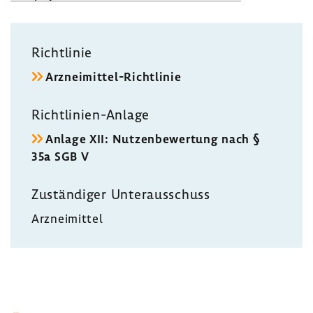
Richt­linie
Arzneimittel-​Richtlinie
Richtlinien-​Anlage
Anlage XII: Nutzen­be­wer­tung nach §
35a SGB V
Zustän­diger Unter­aus­schuss
Arznei­mittel