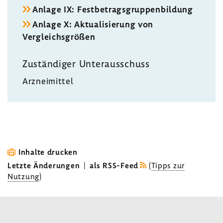
Anlage IX: Fest­be­trags­grup­pen­bil­dung
Anlage X: Aktua­li­sie­rung von
Vergleichs­größen
Zustän­diger Unter­aus­schuss
Arznei­mittel
Inhalte drucken
Letzte Änderungen
|
als RSS-Feed
(
Tipps zur
Nutzung
)