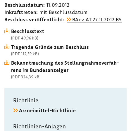
Beschluss­datum:
11.09.2012
Inkraft­treten:
mit Beschluss­datum
Beschluss veröf­fent­licht:
BAnz AT 27.11.2012 B5
Beschluss­text
(PDF 49,96 kB)
Tragende Gründe zum Beschluss
(PDF 112,59 kB)
Bekannt­ma­chung des Stel­lung­nah­me­ver­fah­
rens im Bundes­an­zeiger
(PDF 324,39 kB)
Richt­linie
Arzneimittel-​Richtlinie
Richtlinien-​Anlagen