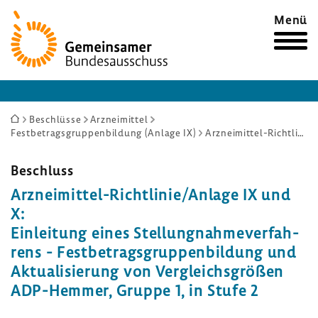
Zur
Menü
Startseite
Sie
Beschlüsse
Arzneimittel
Festbetragsgruppenbildung (Anlage IX)
Arzneimittel-Richtlinie/Anlage IX und X: Einleitung eines Stellungnahmeverfahrens - Festbetragsgruppenbildung und Aktualisierung von Vergleichsgrößen ADP-Hemmer, Gruppe 1, in Stufe 2
sind
hier:
Beschluss
Arzneimittel-​Richtlinie/Anlage IX und
X:
Einlei­tung eines Stel­lung­nah­me­ver­fah­
rens - Fest­be­trags­grup­pen­bil­dung und
Aktua­li­sie­rung von Vergleichs­größen
ADP-​Hemmer, Gruppe 1, in Stufe 2