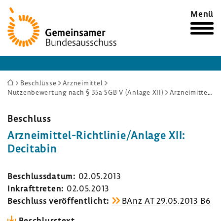
Zur
Menü
Startseite
Sie
Beschlüsse
Arzneimittel
Nutzenbewertung nach § 35a SGB V (Anlage XII)
Arzneimittel-Richtlinie/Anlage XII: Decitabin
sind
hier:
Beschluss
Arzneimittel-​Richtlinie/Anlage XII:
Deci­tabin
Beschluss­datum:
02.05.2013
Inkraft­treten:
02.05.2013
Beschluss veröf­fent­licht:
BAnz AT 29.05.2013 B6
Beschluss­text