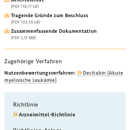
(PDF 118,77 kB)
Tragende Gründe zum Beschluss
(PDF 103,30 kB)
Zusam­men­fas­sende Doku­men­ta­tion
(PDF 2,57 MB)
Zuge­hö­rige Verfahren
Nutzen­be­wer­tungs­ver­fahren:
Deci­tabin (Akute
myeloi­sche Leuk­ämie)
Richt­linie
Arzneimittel-​Richtlinie