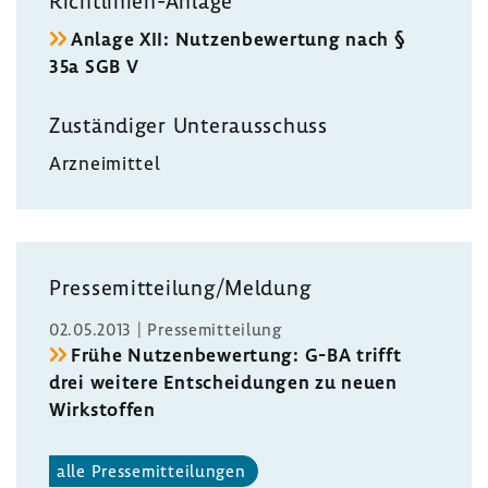
Richtlinien-​Anlage
Anlage XII: Nutzen­be­wer­tung nach §
35a SGB V
Zustän­diger Unter­aus­schuss
Arznei­mittel
Pres­se­mit­tei­lung/Meldung
02.05.2013 | Pres­se­mit­tei­lung
Frühe Nutzen­be­wer­tung: G-BA trifft
drei weitere Entschei­dungen zu neuen
Wirk­stoffen
alle Pres­se­mit­tei­lungen