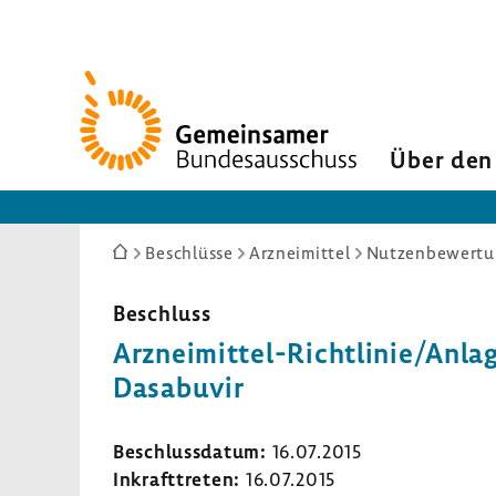
Zur
Startseite
Über den
Sie
Beschlüsse
Arzneimittel
Nutzenbewertun
sind
hier:
Beschluss
Arzneimittel-​Richtlinie/Anlag
Dasa­buvir
Beschluss­datum:
16.07.2015
Inkraft­treten:
16.07.2015