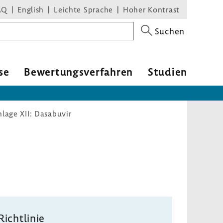
AQ
English
Leichte Sprache
Hoher Kontrast
Suchen
se
Bewer­tungs­ver­fahren
Studien
nlage XII: Dasabuvir
Richt­linie