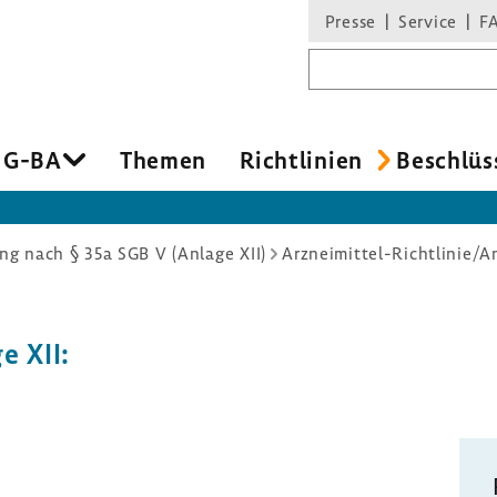
Presse
Service
F
Suchbegriff
 G-BA
Themen
Richt­li­nien
Beschlüs
g nach § 35a SGB V (Anlage XII)
Arzneimittel-Richtlinie/A
e XII: