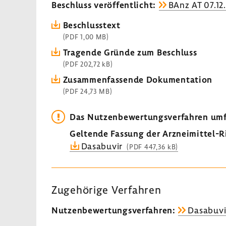
Beschluss veröf­fent­licht:
BAnz AT 07.12
Beschluss­text
(PDF 1,00 MB)
Tragende Gründe zum Beschluss
(PDF 202,72 kB)
Zusam­men­fas­sende Doku­men­ta­tion
(PDF 24,73 MB)
Das Nutzen­be­wer­tungs­ver­fahren um
Geltende Fassung der Arzneimittel-​Ri
Dasa­buvir
(PDF 447,36 kB)
Zuge­hö­rige Verfahren
Nutzen­be­wer­tungs­ver­fahren:
Dasa­buvir