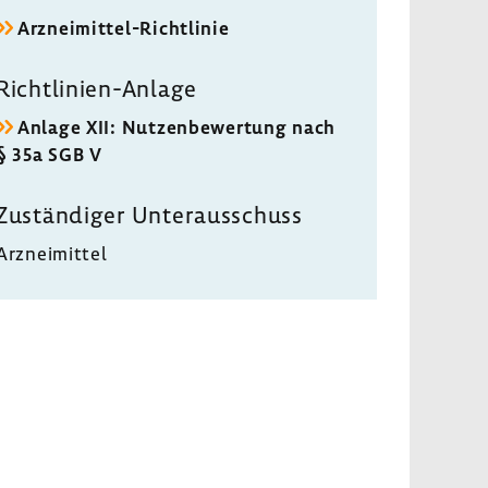
Arzneimittel-​Richtlinie
Richtlinien-​Anlage
Anlage XII: Nutzen­be­wer­tung nach
§ 35a SGB V
Zustän­diger Unter­aus­schuss
Arznei­mittel