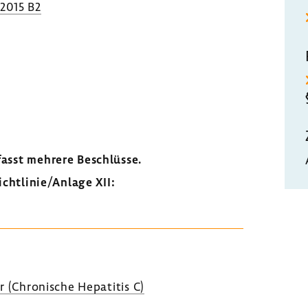
.2015 B2
fasst mehrere Beschlüsse.
chtlinie/Anlage XII:
 (Chro­ni­sche Hepa­titis C)