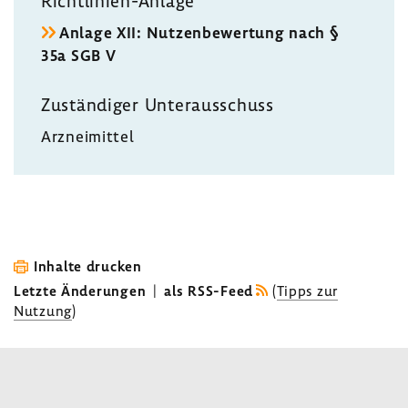
Richtlinien-​Anlage
Anlage XII: Nutzen­be­wer­tung nach §
35a SGB V
Zustän­diger Unter­aus­schuss
Arznei­mittel
Inhalte drucken
Letzte Änderungen
|
als RSS-Feed
(
Tipps zur
Nutzung
)