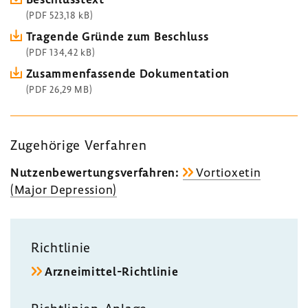
(PDF 523,18 kB)
Tragende Gründe zum Beschluss
(PDF 134,42 kB)
Zusam­men­fas­sende Doku­men­ta­tion
(PDF 26,29 MB)
Zuge­hö­rige Verfahren
Nutzen­be­wer­tungs­ver­fahren:
Vorti­o­xetin
(Major Depres­sion)
Richt­linie
Arzneimittel-​Richtlinie