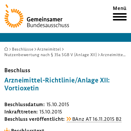
Zur
Menü
Startseite
Sie
Beschlüsse
Arzneimittel
Nutzenbewertung nach § 35a SGB V (Anlage XII)
Arzneimittel-Richtlinie/Anlage XII: Vortioxetin
sind
hier:
Beschluss
Arzneimittel-​Richtlinie/Anlage XII:
Vorti­o­xetin
Beschluss­datum:
15.10.2015
Inkraft­treten:
15.10.2015
Beschluss veröf­fent­licht:
BAnz AT 16.11.2015 B2
Beschluss­text