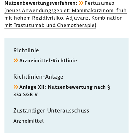
Nutzen­be­wer­tungs­ver­fahren:
Pertu­zumab
(neues Anwen­dungs­ge­biet: Mamma­kar­zinom, früh
mit hohem Rezi­di­v­ri­siko, Adju­vanz, Kombi­na­tion
mit Tras­tu­zumab und Chemo­the­rapie)
Richt­linie
Arzneimittel-​Richtlinie
Richtlinien-​Anlage
Anlage XII: Nutzen­be­wer­tung nach §
35a SGB V
Zustän­diger Unter­aus­schuss
Arznei­mittel