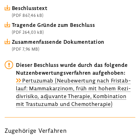
Beschluss­text
(PDF 867,46 kB)
Tragende Gründe zum Beschluss
(PDF 264,03 kB)
Zusam­men­fas­sende Doku­men­ta­tion
(PDF 7,96 MB)
Dieser Beschluss wurde durch das folgende
Nutzen­be­wer­tungs­ver­fahren aufge­hoben:
Pertu­zumab (Neube­wer­tung nach Frist­ab­
lauf: Mamma­kar­zinom, früh mit hohem Rezi­
di­v­ri­siko, adju­vante Therapie, Kombi­na­tion
mit Tras­tu­zumab und Chemo­the­rapie)
Zuge­hö­rige Verfahren