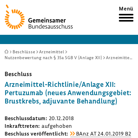
Zur
Menü
Startseite
Sie
Beschlüsse
Arzneimittel
Nutzenbewertung nach § 35a SGB V (Anlage XII)
Arzneimittel-Richtlinie/Anlage XII: Pertuzumab (neues Anwendungsgebiet: Brustkrebs, adjuvante Behandlung)
sind
hier:
Beschluss
Arzneimittel-​Richtlinie/Anlage XII:
Pertu­zumab (neues Anwen­dungs­ge­biet:
Brust­krebs, adju­vante Behand­lung)
Beschluss­datum:
20.12.2018
Inkraft­treten:
aufge­hoben
Beschluss veröf­fent­licht:
BAnz AT 24.01.2019 B2