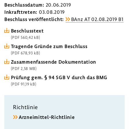
Beschluss­datum:
20.06.2019
Inkraft­treten:
03.08.2019
Beschluss veröf­fent­licht:
BAnz AT 02.08.2019 B1
Beschluss­text
(PDF 560,42 kB)
Tragende Gründe zum Beschluss
(PDF 678,93 kB)
Zusam­men­fas­sende Doku­men­ta­tion
(PDF 2,58 MB)
Prüfung gem. § 94 SGB V durch das BMG
(PDF 91,19 kB)
Richt­linie
Arzneimittel-​Richtlinie