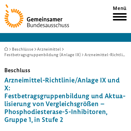
Zur
Menü
Startseite
Sie
Beschlüsse
Arzneimittel
Festbetragsgruppenbildung (Anlage IX)
Arzneimittel-Richtlinie/Anlage IX und X: Festbetragsgruppenbildung und Aktualisierung von Vergleichsgrößen – Phosphodiesterase-5-Inhibitoren, Gruppe 1, in Stufe 2
sind
hier:
Beschluss
Arzneimittel-​Richtlinie/Anlage IX und
X:
Fest­be­trags­grup­pen­bil­dung und Aktua­
li­sie­rung von Vergleichs­größen –
Phosphodiesterase-​5-Inhibitoren,
Gruppe 1, in Stufe 2