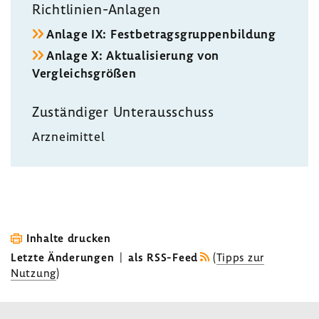
Richtlinien-​Anlagen
Anlage IX: Fest­be­trags­grup­pen­bil­dung
Anlage X: Aktua­li­sie­rung von
Vergleichs­größen
Zustän­diger Unter­aus­schuss
Arznei­mittel
Inhalte drucken
Letzte Änderungen
|
als RSS-Feed
(
Tipps zur
Nutzung
)