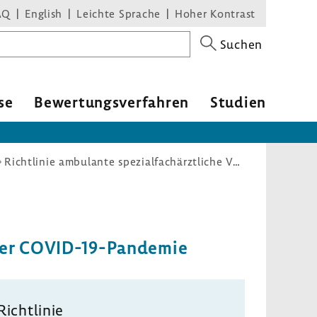
AQ
English
Leichte Sprache
Hoher Kontrast
Suchen
se
Bewer­tungs­ver­fahren
Studien
Richtlinie ambulante spezialfachärztliche Versorgung § 116b SGB V: Ausnahmeregelungen für die Aufnahme von Leistungen aufgrund der COVID-19-Pandemie
der COVID-​19-Pandemie
Richt­linie