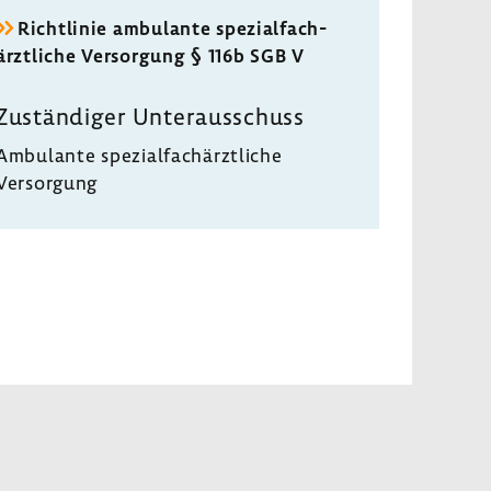
Richt­linie ambu­lante spezi­al­fach­
ärzt­liche Versor­gung § 116b SGB V
Zustän­diger Unter­aus­schuss
Ambu­lante spezi­al­fach­ärzt­liche
Versor­gung