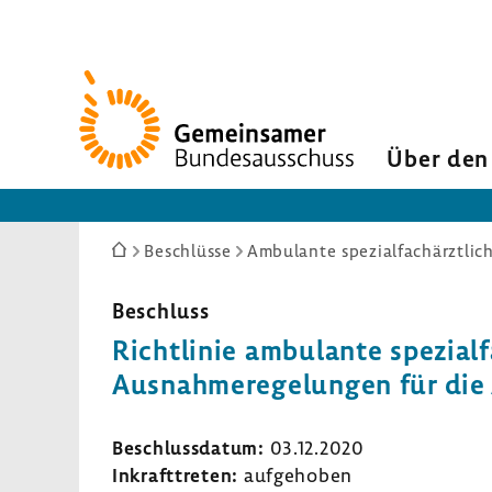
Zur
Startseite
Über den
Sie
Beschlüsse
Ambulante spezialfachärztlic
sind
hier:
Beschluss
Richt­linie ambu­lante spezi­al
Ausnah­me­re­ge­lungen für d
Beschluss­datum:
03.12.2020
Inkraft­treten:
aufge­hoben