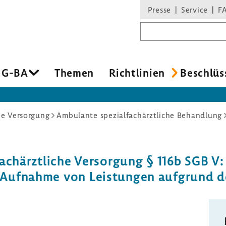
Presse
Service
F
Suchbegriff
 G-BA
Themen
Richt­li­nien
Beschlüs
he Versorgung
Ambulante spezialfachärztliche Behandlung
­fach­ärzt­liche Versor­gung § 116b SGB V:
ie Aufnahme von Leis­tungen aufgrund 