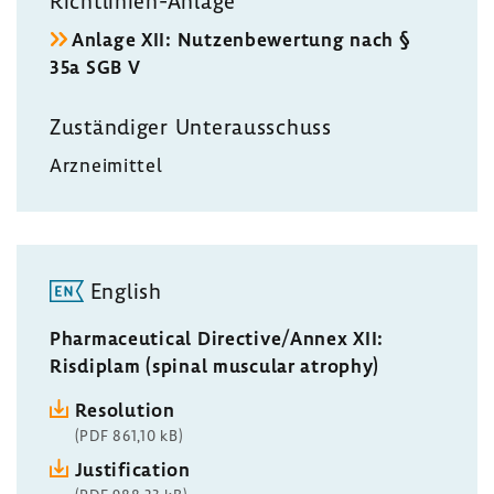
Richtlinien-​Anlage
Anlage XII: Nutzen­be­wer­tung nach §
35a SGB V
Zustän­diger Unter­aus­schuss
Arznei­mittel
English
Pharmaceutical Directive/Annex XII:
Risdiplam (spinal muscular atrophy)
Resolution
(PDF 861,10 kB)
Justification