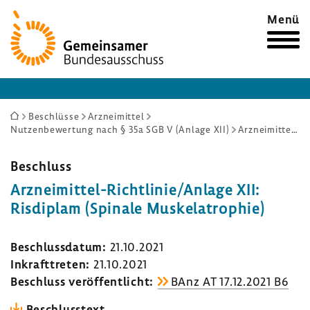
Zur
Menü
Startseite
Sie
Beschlüsse
Arzneimittel
Nutzenbewertung nach § 35a SGB V (Anlage XII)
Arzneimittel-Richtlinie/Anlage XII: Risdiplam (Spinale Muskelatrophie)
sind
hier:
Beschluss
Arzneimittel-​Richtlinie/Anlage XII:
Risdi­plam (Spinale Muskela­tro­phie)
Beschluss­datum:
21.10.2021
Inkraft­treten:
21.10.2021
Beschluss veröf­fent­licht:
BAnz AT 17.12.2021 B6
Beschluss­text