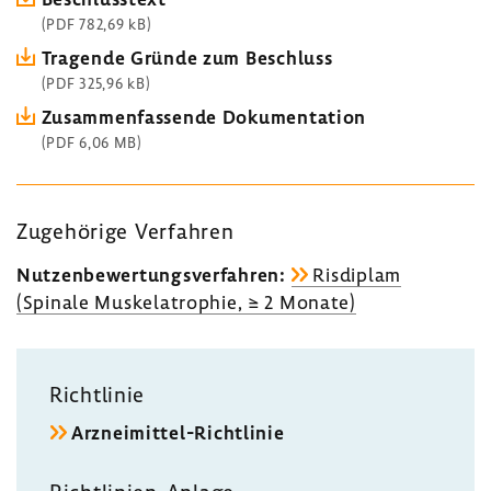
(PDF 782,69 kB)
Tragende Gründe zum Beschluss
(PDF 325,96 kB)
Zusam­men­fas­sende Doku­men­ta­tion
(PDF 6,06 MB)
Zuge­hö­rige Verfahren
Nutzen­be­wer­tungs­ver­fahren:
Risdi­plam
(Spinale Muskela­tro­phie, ≥ 2 Monate)
Richt­linie
Arzneimittel-​Richtlinie