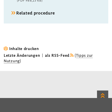
(PDF 988,23 kB)
Related procedure
Inhalte drucken
Letzte Änderungen
|
als RSS-Feed
(
Tipps zur
Nutzung
)
Zum
Seite
LinkedIn
Instagram
Bluesky