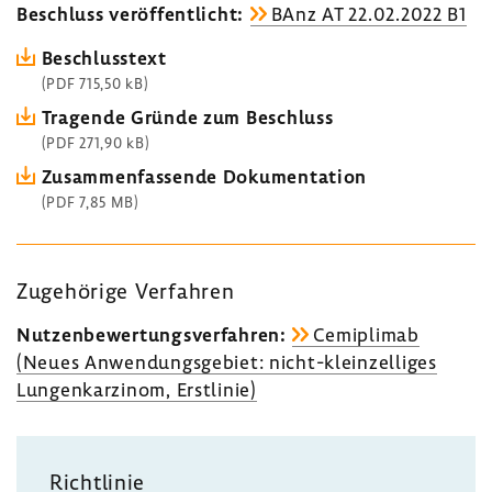
Beschluss veröf­fent­licht:
BAnz AT 22.02.2022 B1
Beschluss­text
(PDF 715,50 kB)
Tragende Gründe zum Beschluss
(PDF 271,90 kB)
Zusam­men­fas­sende Doku­men­ta­tion
(PDF 7,85 MB)
Zuge­hö­rige Verfahren
Nutzen­be­wer­tungs­ver­fahren:
Cemi­plimab
(Neues Anwen­dungs­ge­biet: nicht-​kleinzelliges
Lungen­kar­zinom, Erst­linie)
Richt­linie