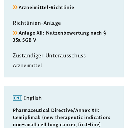
Arzneimittel-​Richtlinie
Richtlinien-​Anlage
Anlage XII: Nutzen­be­wer­tung nach §
35a SGB V
Zustän­diger Unter­aus­schuss
Arznei­mittel
English
Pharmaceutical Directive/Annex XII:
Cemiplimab (new therapeutic indication:
non-small cell lung cancer, first-line)