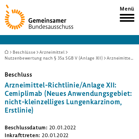
Zur
Menü
Startseite
Sie
Beschlüsse
Arzneimittel
Nutzenbewertung nach § 35a SGB V (Anlage XII)
Arzneimittel-Richtlinie/Anlage XII: Cemiplimab (Neues Anwendungsgebiet: nicht-kleinzelliges Lungenkarzinom, Erstlinie)
sind
hier:
Beschluss
Arzneimittel-​Richtlinie/Anlage XII:
Cemi­plimab (Neues Anwen­dungs­ge­biet:
nicht-​kleinzelliges Lungen­kar­zinom,
Erst­linie)
Beschluss­datum:
20.01.2022
Inkraft­treten:
20.01.2022