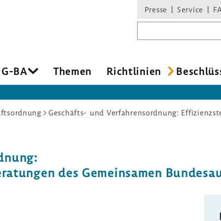
Presse
Service
F
Suchbegriff
 G-BA
Themen
Richt­li­nien
Beschlüs
ftsordnung
d­nung:
ie Bera­tungen des Gemein­samen Bundes­a