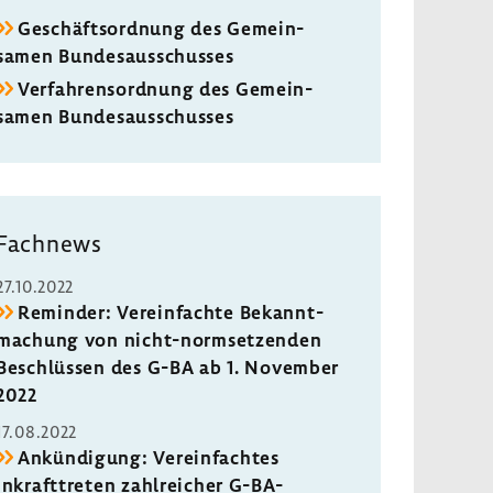
Geschäfts­ord­nung des Gemein­
samen Bundes­aus­schusses
Verfah­rens­ord­nung des Gemein­
samen Bundes­aus­schusses
Fach­news
27.10.2022
Reminder: Verein­fachte Bekannt­
ma­chung von nicht-​normsetzenden
Beschlüssen des G-BA ab 1. November
2022
17.08.2022
Ankün­di­gung: Verein­fachtes
Inkraft­treten zahl­rei­cher G-​BA-