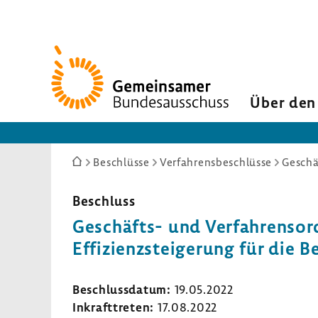
Zur
Startseite
Über den
Sie
Beschlüsse
Verfahrensbeschlüsse
Geschä
sind
hier:
Beschluss
Geschäfts-​ und Verfah­rens­or
Effi­zi­enz­stei­ge­rung für d
Beschluss­datum:
19.05.2022
Inkraft­treten:
17.08.2022