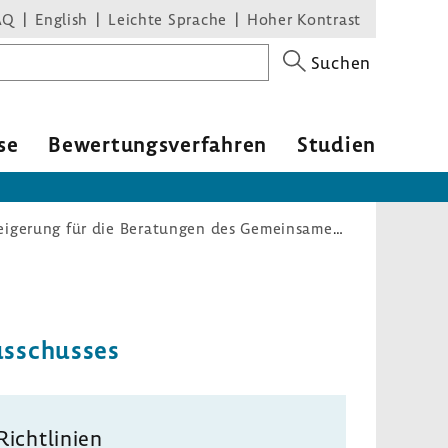
AQ
English
Leichte Sprache
Hoher Kontrast
Suchen
se
Bewer­tungs­ver­fahren
Studien
Geschäfts- und Verfahrensordnung: Effizienzsteigerung für die Beratungen des Gemeinsamen Bundesausschusses
us­schusses
Richt­li­nien