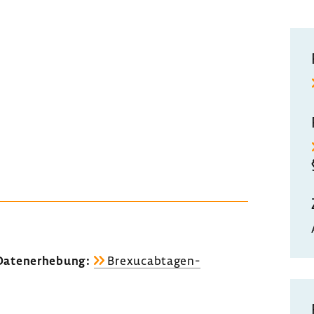
aten­er­he­bung:
Brexucabtagen-​