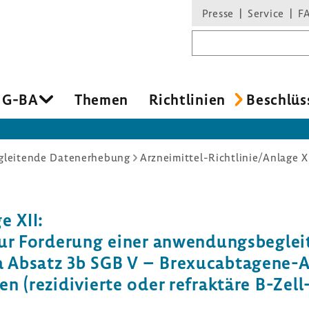
Presse
Service
F
Suchbegriff
 G-BA
Themen
Richt­li­nien
Beschlüs
leitende Datenerhebung
e XII:
zur Forde­rung einer anwen­dungs­be­gle
 Absatz 3b SGB V – Brexucabtagene-​Au
 (rezi­di­vierte oder refrak­täre B-​Zel