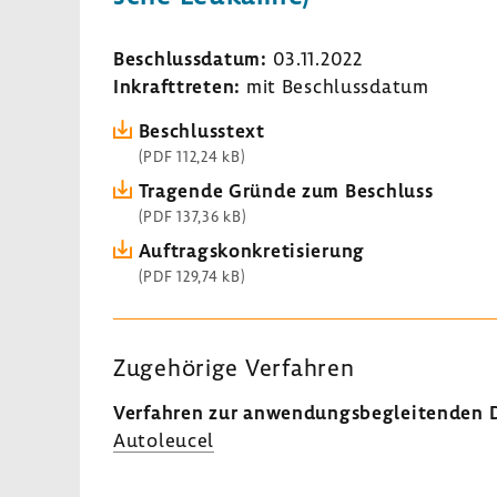
Beschluss­datum:
03.11.2022
Inkraft­treten:
mit Beschluss­datum
Beschluss­text
(PDF 112,24 kB)
Tragende Gründe zum Beschluss
(PDF 137,36 kB)
Auftrags­kon­kre­ti­sie­rung
(PDF 129,74 kB)
Zuge­hö­rige Verfahren
Verfahren zur anwen­dungs­be­glei­tenden D
Autoleucel