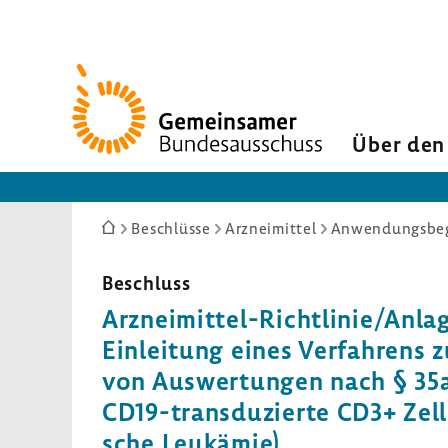
Zur
Startseite
Über den
Sie
Beschlüsse
Arzneimittel
Anwendungsbeg
sind
hier:
Beschluss
Arzneimittel-​Richtlinie/Anlag
Einlei­tung eines Verfah­rens 
von Auswer­tungen nach § 35a
CD19-transduzierte CD3+ Zellen
sche Leuk­ämie)