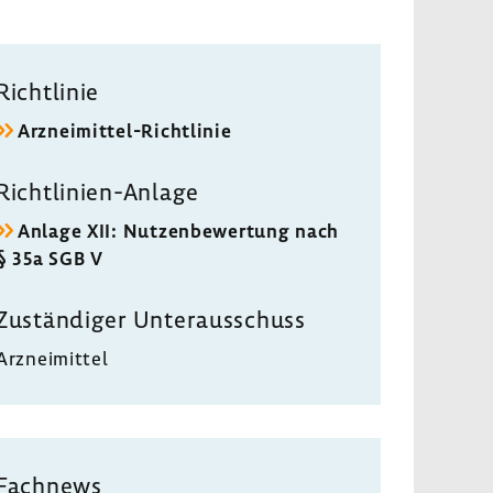
Richt­linie
Arzneimittel-​Richtlinie
Richtlinien-​Anlage
Anlage XII: Nutzen­be­wer­tung nach
§ 35a SGB V
Zustän­diger Unter­aus­schuss
Arznei­mittel
Fach­news