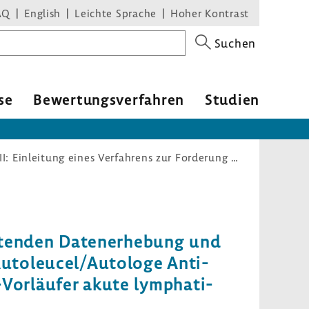
AQ
English
Leichte Sprache
Hoher Kontrast
Suchen
se
Bewer­tungs­ver­fahren
Studien
Arzneimittel-Richtlinie/Anlage XII: Einleitung eines Verfahrens zur Forderung einer anwendungsbegleitenden Datenerhebung und von Auswertungen nach § 35a Absatz 3b SGB V – Brexucabtagene-Autoleucel/Autologe Anti-CD19-transduzierte CD3+ Zellen (rezidivierte oder refraktäre B-Zell-Vorläufer akute lymphatische Leukämie)
i­tenden Daten­er­he­bung und
toleucel/Auto­loge Anti-​
l-Vorläufer akute lympha­ti­