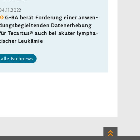
04.11.2022
G-BA berät Forde­rung einer anwen­
dungs­be­glei­tenden Daten­er­he­bung
für Tecartus® auch bei akuter lympha­
ti­scher Leuk­ämie
alle Fach­news
Zum