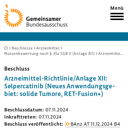
Zur
Menü
Startseite
Sie
Beschlüsse
Arzneimittel
Nutzenbewertung nach § 35a SGB V (Anlage XII)
Arzneimittel-Richtlinie/Anlage XII: Selpercatinib (Neues Anwendungsgebiet: solide Tumore, RET-Fusion+)
sind
hier:
Beschluss
Arzneimittel-​Richtlinie/Anlage XII:
Selper­ca­tinib (Neues Anwen­dungs­ge­
biet: solide Tumore, RET-​Fusion+)
Beschluss­datum:
07.11.2024
Inkraft­treten:
07.11.2024
Beschluss veröf­fent­licht:
BAnz AT 11.12.2024 B4