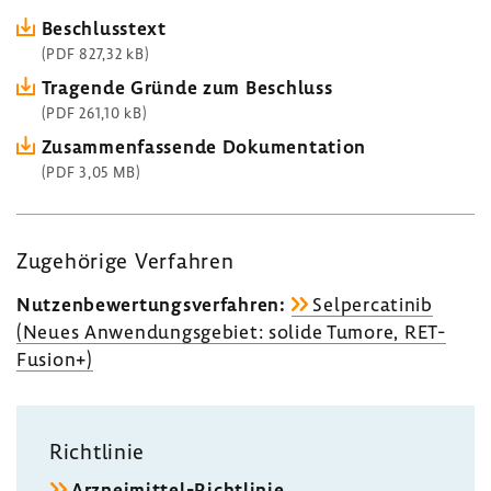
Beschluss­text
(PDF 827,32 kB)
Tragende Gründe zum Beschluss
(PDF 261,10 kB)
Zusam­men­fas­sende Doku­men­ta­tion
(PDF 3,05 MB)
Zuge­hö­rige Verfahren
Nutzen­be­wer­tungs­ver­fahren:
Selper­ca­tinib
(Neues Anwen­dungs­ge­biet: solide Tumore, RET-​
Fusion+)
Richt­linie
Arzneimittel-​Richtlinie