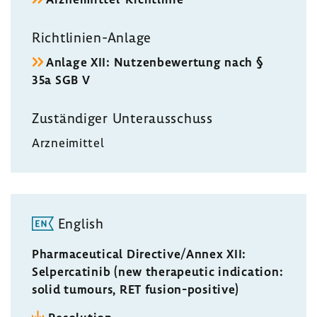
Richtlinien-​Anlage
Anlage XII: Nutzen­be­wer­tung nach §
35a SGB V
Zustän­diger Unter­aus­schuss
Arznei­mittel
English
Pharmaceutical Directive/Annex XII:
Selpercatinib (new therapeutic indication:
solid tumours, RET fusion-positive)