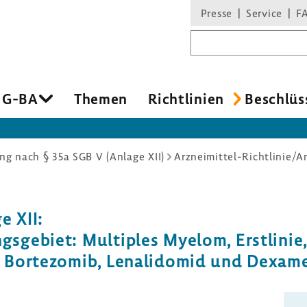
Presse
Service
F
Suchbegriff
 G-BA
Themen
Richt­li­nien
Beschlüs
g nach § 35a SGB V (Anlage XII)
e XII:
ge­biet: Multi­ples Myelom, Erst­linie, 
 Borte­zomib, Lena­li­domid und Dexa­m