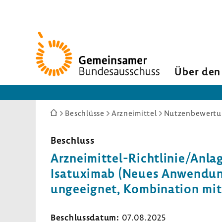
Zur
Startseite
Über den
Sie
Beschlüsse
Arzneimittel
Nutzenbewertun
sind
hier:
Beschluss
Arzneimittel-​Richtlinie/Anlag
Isatu­ximab (Neues Anwen­dungs­
unge­eignet, Kombi­na­tion mit
Beschluss­datum:
07.08.2025