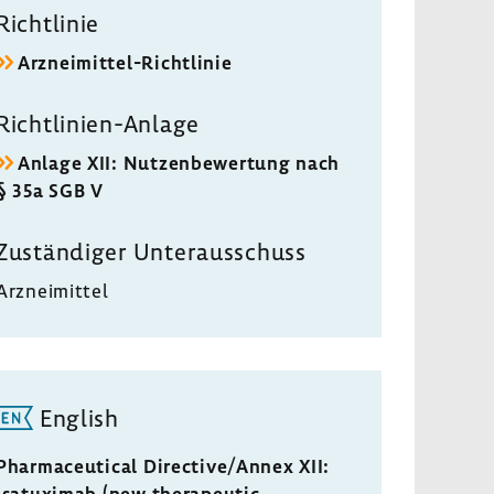
Richt­linie
Arzneimittel-​Richtlinie
Richtlinien-​Anlage
Anlage XII: Nutzen­be­wer­tung nach
§ 35a SGB V
Zustän­diger Unter­aus­schuss
Arznei­mittel
English
Pharmaceutical Directive/Annex XII:
Isatuximab (new therapeutic