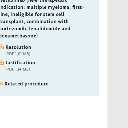
indication: multiple myeloma, first-
line, ineligible for stem cell
transplant, combination with
bortezomib, lenalidomide and
dexamethasone)
Resolution
(PDF 1,01 MB)
Justification
(PDF 1,14 MB)
Related procedure