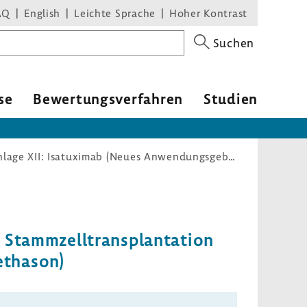
AQ
English
Leichte Sprache
Hoher Kontrast
Suchen
se
Bewer­tungs­ver­fahren
Studien
Arzneimittel-Richtlinie/Anlage XII: Isatuximab (Neues Anwendungsgebiet: Multiples Myelom, Erstlinie, Stammzelltransplantation ungeeignet, Kombination mit Bortezomib, Lenalidomid und Dexamethason)
Stamm­zell­trans­plan­ta­tion
e­thason)