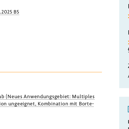
.2025 B5
ab (Neues Anwen­dungs­ge­biet: Multi­ples
­tion unge­eignet, Kombi­na­tion mit Borte­