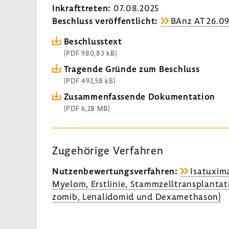
Inkraft­treten:
07.08.2025
Beschluss veröf­fent­licht:
BAnz AT 26.09
Beschluss­text
(PDF 980,83 kB)
Tragende Gründe zum Beschluss
(PDF 492,58 kB)
Zusam­men­fas­sende Doku­men­ta­tion
(PDF 6,28 MB)
Zuge­hö­rige Verfahren
Nutzen­be­wer­tungs­ver­fahren:
Isatu­xim
Myelom, Erst­linie, Stamm­zell­trans­plan­ta
zomib, Lena­li­domid und Dexa­me­thason)