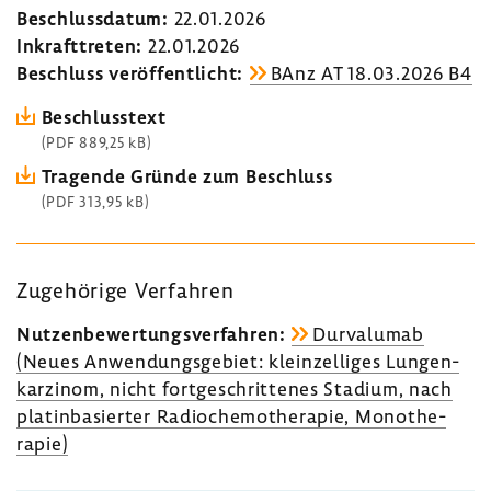
Beschluss­datum:
22.01.2026
Inkraft­treten:
22.01.2026
Beschluss veröf­fent­licht:
BAnz AT 18.03.2026 B4
Beschluss­text
(PDF 889,25 kB)
Tragende Gründe zum Beschluss
(PDF 313,95 kB)
Zuge­hö­rige Verfahren
Nutzen­be­wer­tungs­ver­fahren:
Durvalumab
(Neues Anwen­dungs­ge­biet: klein­zelliges Lungen­
kar­zinom, nicht fort­ge­schrit­tenes Stadium, nach
platin­ba­sierter Radio­che­mo­the­rapie, Mono­the­
rapie)