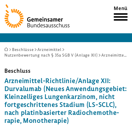
Zur
Menü
Startseite
Sie
Beschlüsse
Arzneimittel
Nutzenbewertung nach § 35a SGB V (Anlage XII)
Arzneimittel-Richtlinie/Anlage XII: Durvalumab (Neues Anwendungsgebiet: Kleinzelliges Lungenkarzinom, nicht fortgeschrittenes Stadium (LS-SCLC), nach platinbasierter Radiochemotherapie, Monotherapie)
sind
hier:
Beschluss
Arzneimittel-​Richtlinie/Anlage XII:
Durvalumab (Neues Anwen­dungs­ge­biet:
Klein­zelliges Lungen­kar­zinom, nicht
fort­ge­schrit­tenes Stadium (LS-SCLC),
nach platin­ba­sierter Radio­che­mo­the­
rapie, Mono­the­rapie)