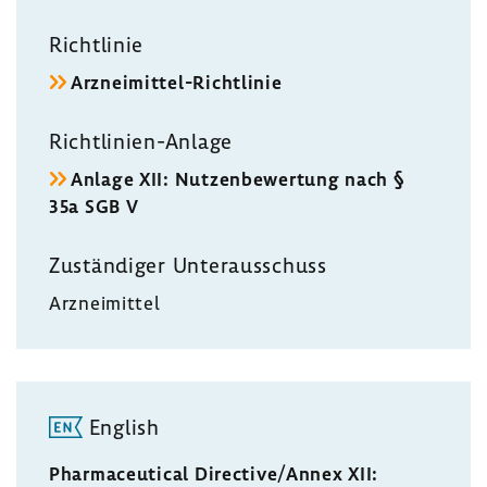
Richt­linie
Arzneimittel-​Richtlinie
Richtlinien-​Anlage
Anlage XII: Nutzen­be­wer­tung nach §
35a SGB V
Zustän­diger Unter­aus­schuss
Arznei­mittel
English
Pharmaceutical Directive/Annex XII: