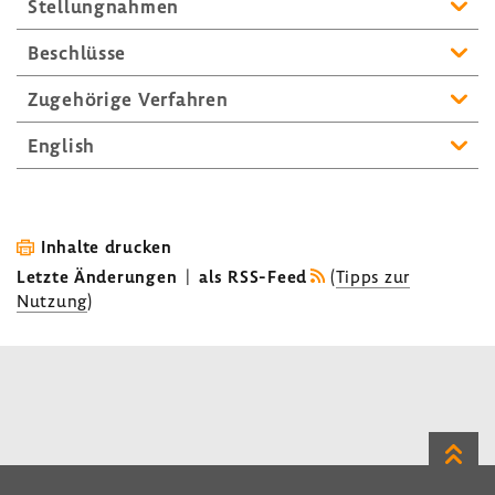
Stel­lung­nahmen
Beschlüsse
Zuge­hö­rige Verfahren
English
Inhalte drucken
Letzte Änderungen
|
als RSS-Feed
(
Tipps zur
Nutzung
)
Zum
Seite