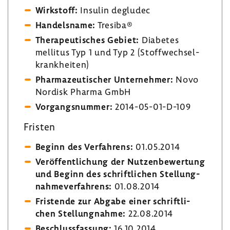
Wirk­stoff:
Insulin degludec
Handels­name:
Tresiba®
Thera­peu­ti­sches Gebiet:
Diabetes
mellitus Typ 1 und Typ 2 (Stoff­wech­sel­
krank­heiten)
Phar­ma­zeu­ti­scher Unter­nehmer:
Novo
Nordisk Pharma GmbH
Vorgangs­nummer:
2014-​05-01-D-109
Fristen
Beginn des Verfah­rens:
01.05.2014
Veröf­fent­li­chung der Nutzen­be­wer­tung
und Beginn des schrift­li­chen Stel­lung­
nah­me­ver­fah­rens:
01.08.2014
Fris­tende zur Abgabe einer schrift­li­
chen Stel­lung­nahme:
22.08.2014
Beschluss­fas­sung:
16.10.2014