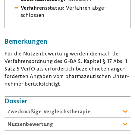
Verfah­rens­status:
Verfahren abge­
schlossen
Bemer­kungen
Für die Nutzen­be­wer­tung werden die nach der
Verfah­rens­ord­nung des G-BA 5. Kapitel § 17 Abs. 1
Satz 5 VerfO als erfor­der­lich bezeich­neten ange­
for­derten Angaben vom phar­ma­zeu­ti­schen Unter­
nehmer berück­sich­tigt.
Dossier
Zweck­mä­ßige Vergleichs­the­rapie
Nutzen­be­wer­tung