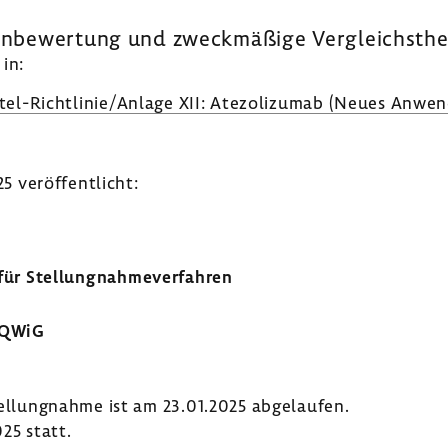
zen­be­wer­tung und zweck­mä­ßige Vergleichs­the
in:
el-​Richtlinie/Anlage XII: Atezo­li­zumab (Neues Anwen­
 veröf­fent­licht:
r Stel­lung­nah­me­ver­fahren
IQWiG
tel­lung­nahme ist am 23.01.2025 abge­laufen.
25 statt.