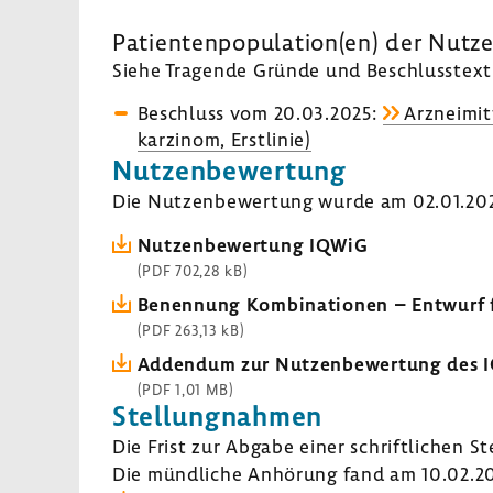
Pati­en­ten­po­pu­la­tion(en) der Nut
Siehe Tragende Gründe und Beschluss­text 
Beschluss vom 20.03.2025:
Arzneimitt
kar­zinom, Erst­linie)
Nutzen­be­wer­tung
Die Nutzen­be­wer­tung wurde am 02.01.2025
Nutzen­be­wer­tung IQWiG
(PDF 702,28 kB)
Benen­nung Kombi­na­tionen – Entwurf fü
(PDF 263,13 kB)
Addendum zur Nutzen­be­wer­tung des 
(PDF 1,01 MB)
Stel­lung­nahmen
Die Frist zur Abgabe einer schrift­li­chen S
Die münd­liche Anhö­rung fand am 10.02.20