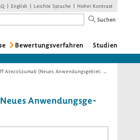
AQ
English
Leichte Sprache
Hoher Kontrast
Suchen
se
Bewer­tungs­ver­fahren
Studien
Nutzenbewertungsverfahren zum Wirkstoff Atezolizumab (Neues Anwendungsgebiet: Nicht-kleinzelliges Lungenkarzinom, Erstlinie)
b (Neues Anwen­dungs­ge­