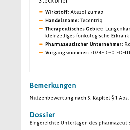
Steck­brief
Wirk­stoff:
Atezo­li­zumab
Handels­name:
Tecen­triq
Thera­peu­ti­sches Gebiet:
Lungen­kar­
kleinzelliges (onko­lo­gi­sche Erkran
Phar­ma­zeu­ti­scher Unter­nehmer:
Ro
Vorgangs­nummer:
2024-​10-01-D-11
Bemer­kungen
Nutzen­be­wer­tung nach 5. Kapitel § 1 Abs.
Dossier
Einge­reichte Unter­lagen des phar­ma­zeu­ti