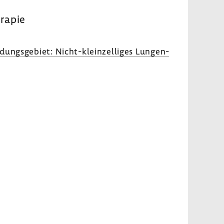
­rapie
dungs­ge­biet: Nicht-​kleinzelliges Lungen­