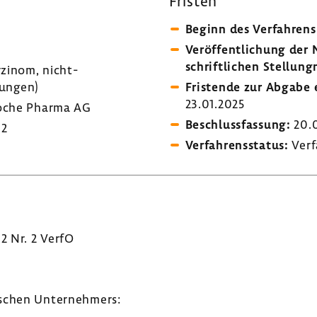
Fristen
Beginn des Verfah­rens
Veröf­fent­li­chung de
schrift­li­chen Stel­lung
zinom, nicht-​
­kungen)
Fris­tende zur Abgabe e
23.01.2025
che Pharma AG
Beschluss­fas­sung:
20.
12
Verfah­rens­status:
Verf
 2 Nr. 2 VerfO
­schen Unter­neh­mers: