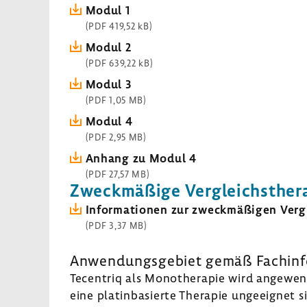
Modul 1
(PDF 419,52 kB)
Modul 2
(PDF 639,22 kB)
Modul 3
(PDF 1,05 MB)
Modul 4
(PDF 2,95 MB)
Anhang zu Modul 4
(PDF 27,57 MB)
Zweck­mä­ßige Vergleichs­the­r
Infor­ma­tionen zur zweck­mä­ßigen Vergl
(PDF 3,37 MB)
Anwen­dungs­ge­biet gemäß Fach­in­f
Tecen­triq als Mono­the­rapie wird ange­wend
eine platin­ba­sierte Therapie unge­eignet s