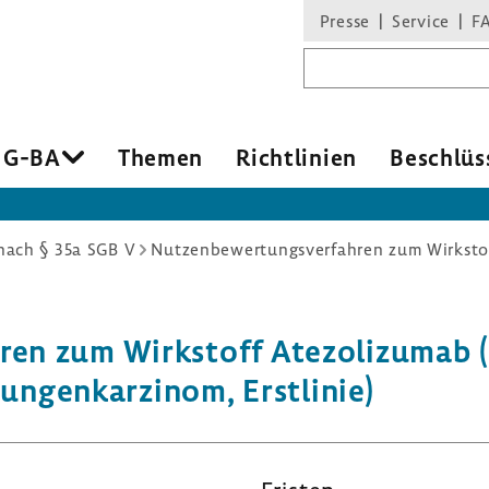
Presse
Service
F
Suchbegriff
 G-BA
Themen
Richt­li­nien
Beschlüs
ach § 35a SGB V
hren zum Wirk­stoff Atezo­li­zuma
ungen­kar­zinom, Erst­linie)