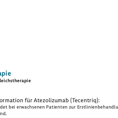
apie
eichs­the­rapie
or­ma­tion
für Atezo­li­zumab (Tecen­triq):
et bei erwach­senen Pati­enten zur Erst­li­ni­en­be­hand­l
ind.