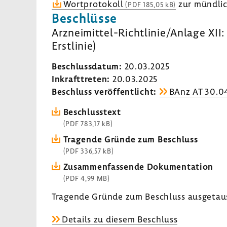
Wort­pro­to­koll
zur münd­li­
(PDF 185,05 kB)
Beschlüsse
Arzneimittel-​Richtlinie/Anlage XII:
Erst­linie)
Beschluss­datum:
20.03.2025
Inkraft­treten:
20.03.2025
Beschluss veröf­fent­licht:
BAnz AT 30.0
Beschluss­text
(PDF 783,17 kB)
Tragende Gründe zum Beschluss
(PDF 336,57 kB)
Zusam­men­fas­sende Doku­men­ta­tion
(PDF 4,99 MB)
Tragende Gründe zum Beschluss ausge­tau
Details zu diesem Beschluss