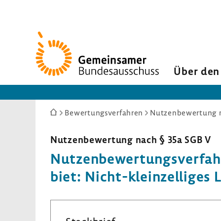
Zur
Startseite
Über den
Sie
Bewertungsverfahren
Nutzenbewertung n
sind
hier:
Nutzen­be­wer­tung nach § 35a SGB V
Nutzen­be­wer­tungs­ver­fa
biet: Nicht-​kleinzelliges L