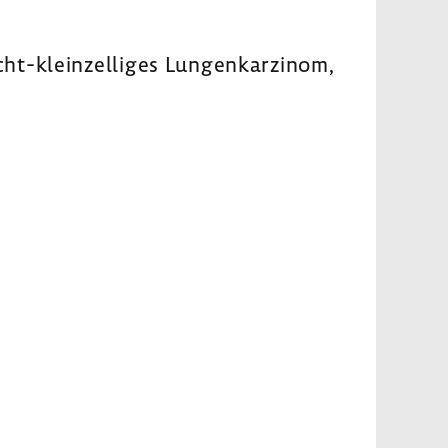
ht-​kleinzelliges Lungen­kar­zinom,