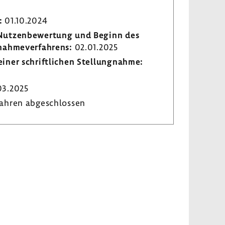
:
01.10.2024
r Nutzen­be­wer­tung und Beginn des
­nah­me­ver­fah­rens:
02.01.2025
iner schrift­li­chen Stel­lung­nahme:
03.2025
ahren abge­schlossen