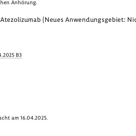
chen Anhö­rung.
 Atezo­li­zumab (Neues Anwen­dungs­ge­biet: Nic
4.2025 B3
scht am 16.04.2025.