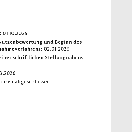
:
01.10.2025
r Nutzen­be­wer­tung und Beginn des
­nah­me­ver­fah­rens:
02.01.2026
iner schrift­li­chen Stel­lung­nahme:
3.2026
ahren abge­schlossen