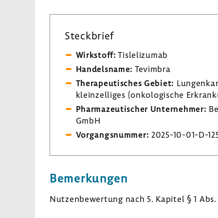
Steck­brief
Wirk­stoff:
Tisle­li­zumab
Handels­name:
Tevimbra
Thera­peu­ti­sches Gebiet:
Lungen­kar­
kleinzelliges (onko­lo­gi­sche Erkran
Phar­ma­zeu­ti­scher Unter­nehmer:
Be
GmbH
Vorgangs­nummer:
2025-​10-01-D-12
Bemer­kungen
Nutzen­be­wer­tung nach 5. Kapitel § 1 Abs.