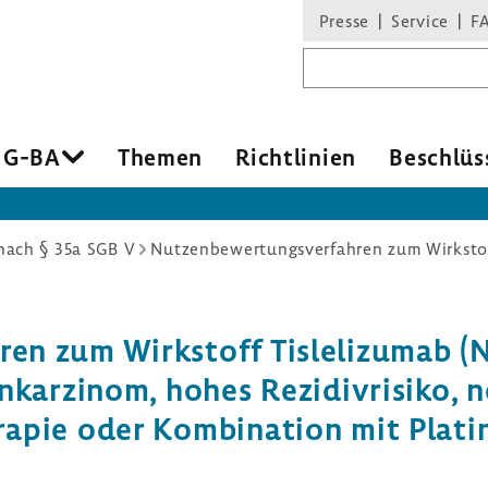
Presse
Service
F
Suchbegriff
 G-BA
Themen
Richt­li­nien
Beschlüs
ach § 35a SGB V
hren zum Wirk­stoff Tisle­li­zumab 
­kar­zinom, hohes Rezi­di­v­ri­siko,
apie oder Kombi­na­tion mit Plati