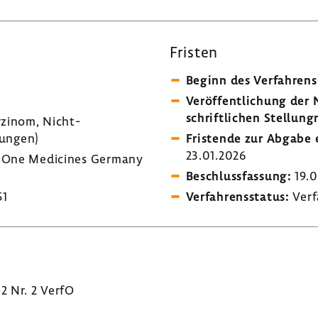
Fristen
Beginn des Verfah­rens
Veröf­fent­li­chung de
schrift­li­chen Stel­lung
zinom, Nicht-​
­kungen)
Fris­tende zur Abgabe e
23.01.2026
One Medi­cines Germany
Beschluss­fas­sung:
19.0
51
Verfah­rens­status:
Verf
 2 Nr. 2 VerfO