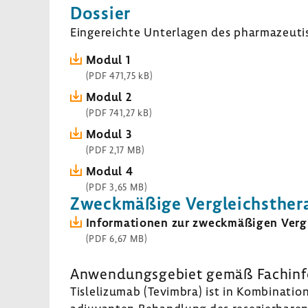
Dossier
Einge­reichte Unter­lagen des phar­ma­zeu­ti
Modul 1
(PDF 471,75 kB)
Modul 2
(PDF 741,27 kB)
Modul 3
(PDF 2,17 MB)
Modul 4
(PDF 3,65 MB)
Zweck­mä­ßige Vergleichs­the­r
Infor­ma­tionen zur zweck­mä­ßigen Vergl
(PDF 6,67 MB)
Anwen­dungs­ge­biet gemäß Fach­in­fo
Tisle­li­zumab (Tevimbra) ist in Kombi­na­ti