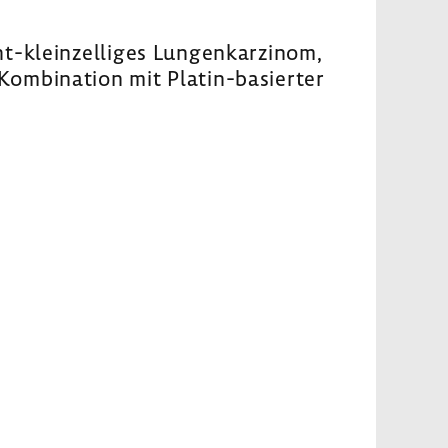
ht-​kleinzelliges Lungen­kar­zinom,
Kombi­na­tion mit Platin-​basierter