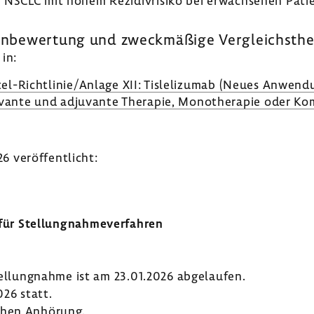
 NSCLC mit hohem Rezi­di­v­ri­siko bei erwach­senen Pati­
zen­be­wer­tung und zweck­mä­ßige Vergleichs­the
in:
el-​Richtlinie/Anlage XII: Tisle­li­zumab (Neues Anwen­du
­ju­vante und adju­vante Therapie, Mono­the­rapie oder Ko
 veröf­fent­licht:
r Stel­lung­nah­me­ver­fahren
tel­lung­nahme ist am 23.01.2026 abge­laufen.
26 statt.
chen Anhö­rung.