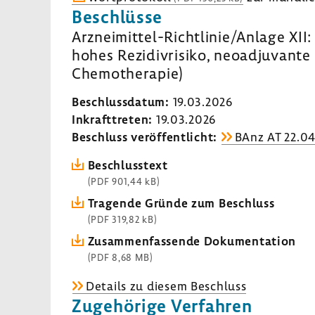
Beschlüsse
Arzneimittel-​Richtlinie/Anlage XII:
hohes Rezi­di­v­ri­siko, neoad­ju­van
Chemo­the­rapie)
Beschluss­datum:
19.03.2026
Inkraft­treten:
19.03.2026
Beschluss veröf­fent­licht:
BAnz AT 22.04
Beschluss­text
(PDF 901,44 kB)
Tragende Gründe zum Beschluss
(PDF 319,82 kB)
Zusam­men­fas­sende Doku­men­ta­tion
(PDF 8,68 MB)
Details zu diesem Beschluss
Zuge­hö­rige Verfahren