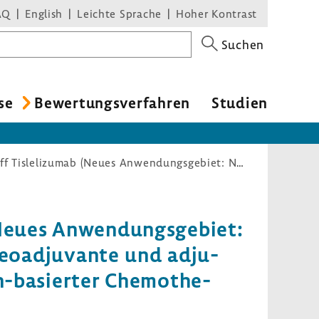
AQ
English
Leichte Sprache
Hoher Kontrast
Suchen
se
Bewer­tungs­ver­fahren
Studien
Nutzenbewertungsverfahren zum Wirkstoff Tislelizumab (Neues Anwendungsgebiet: Nicht-kleinzelliges Lungenkarzinom, hohes Rezidivrisiko, neoadjuvante und adjuvante Therapie, Monotherapie oder Kombination mit Platin-basierter Chemotherapie)
(Neues Anwen­dungs­ge­biet:
 neoad­ju­vante und adju­
n-​basierter Chemo­the­