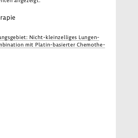
enten ange­zeigt.
­rapie
ngs­ge­biet: Nicht-​kleinzelliges Lungen­
mbi­na­tion mit Platin-​basierter Chemo­the­