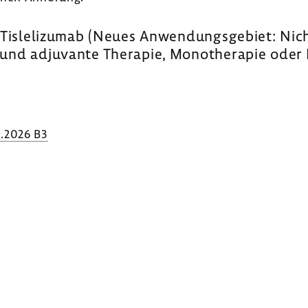
 Tisle­li­zumab (Neues Anwen­dungs­ge­biet: Nic
te und adju­vante Therapie, Mono­the­rapie oder 
.2026 B3