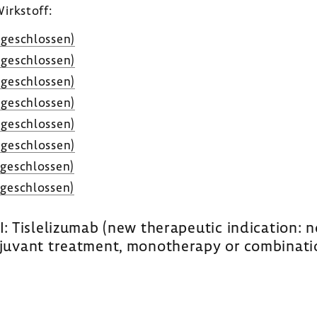
irk­stoff:
ge­schlossen)
ge­schlossen)
ge­schlossen)
ge­schlossen)
ge­schlossen)
ge­schlossen)
ge­schlossen)
ge­schlossen)
: Tislelizumab (new therapeutic indication: no
djuvant treatment, monotherapy or combinat