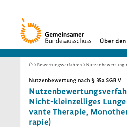
Zur
Startseite
Über den
Sie
Bewertungsverfahren
Nutzenbewertung n
sind
hier:
Nutzen­be­wer­tung nach § 35a SGB V
Nutzen­be­wer­tungs­ver­fa
Nicht-​kleinzelliges Lungen
vante Therapie, Mono­the­r
rapie)