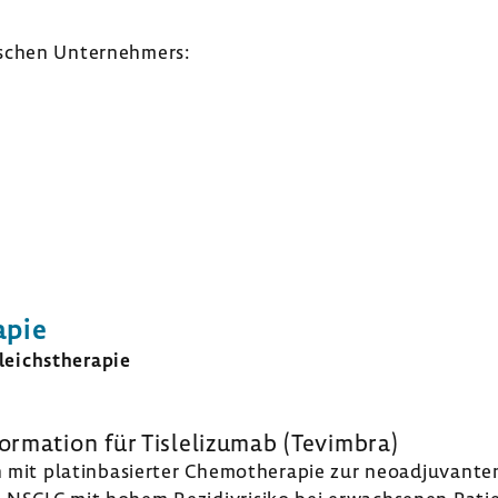
­schen Unter­neh­mers:
apie
eichs­the­rapie
r­ma­tion für Tisle­li­zumab (Tevimbra)
on mit platin­ba­sierter Chemo­the­rapie zur neoad­ju­van