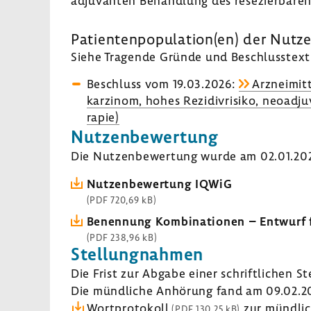
adju­vanten Behand­lung des rese­zier­baren
Pati­en­ten­po­pu­la­tion(en) der Nut
Siehe Tragende Gründe und Beschluss­text 
Beschluss vom 19.03.2026:
Arzneimitt
kar­zinom, hohes Rezi­di­v­ri­siko, neoad
rapie)
Nutzen­be­wer­tung
Die Nutzen­be­wer­tung wurde am 02.01.2026
Nutzen­be­wer­tung IQWiG
(PDF 720,69 kB)
Benen­nung Kombi­na­tionen – Entwurf fü
(PDF 238,96 kB)
Stel­lung­nahmen
Die Frist zur Abgabe einer schrift­li­chen S
Die münd­liche Anhö­rung fand am 09.02.20
Wort­pro­to­koll
zur münd­li­
(PDF 130,25 kB)