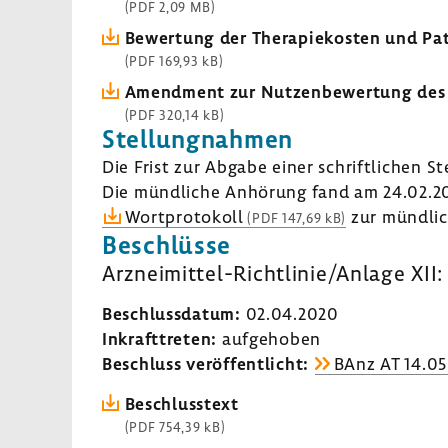
(PDF 2,09 MB)
Bewer­tung der Thera­pie­kosten und Pat
(PDF 169,93 kB)
Amend­ment zur Nutzen­be­wer­tung de
(PDF 320,14 kB)
Stel­lung­nahmen
Die Frist zur Abgabe einer schrift­li­chen 
Die münd­liche Anhö­rung fand am 24.02.20
Wort­pro­to­koll
zur münd­li­
(PDF 147,69 kB)
Beschlüsse
Arzneimittel-​​​​Richt­linie/Anlage X
Beschluss­datum:
02.04.2020
Inkraft­treten:
aufge­hoben
Beschluss veröf­fent­licht:
BAnz AT 14.0
Beschluss­text
(PDF 754,39 kB)