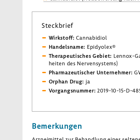
Steck­brief
Wirk­stoff:
Canna­b­i­diol
Handels­name:
Epidyolex®
Thera­peu­ti­sches Gebiet:
Lennox-​G
heiten des Nerven­sys­tems)
Phar­ma­zeu­ti­scher Unter­nehmer:
GW 
Orphan Drug:
ja
Vorgangs­nummer:
2019-​10-15-D-48
Bemer­kungen
Arznei­mittel zur Behand­lung eines selte