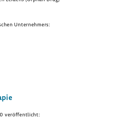
­schen Unter­neh­mers:
apie
veröf­fent­licht: