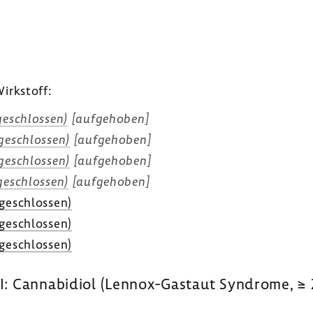
irk­stoff:
e­schlossen)
[aufge­hoben]
e­schlossen)
[aufge­hoben]
e­schlossen)
[aufge­hoben]
e­schlossen)
[aufge­hoben]
ge­schlossen)
ge­schlossen)
ge­schlossen)
I: Cannabidiol (Lennox-Gastaut Syndrome, ≥ 