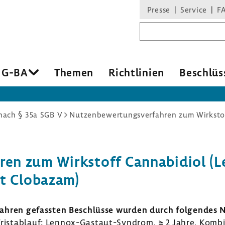
Presse
Service
F
Suchbegriff
 G-BA
Themen
Richt­li­nien
Beschlüs
ach § 35a SGB V
hren zum Wirk­stoff Canna­b­i­diol
it Clobazam)
­fahren gefassten Beschlüsse wurden durch folgendes Nu
 Frist­ab­lauf: Lennox-​Gastaut-Syndrom, ≥ 2 Jahre, Komb