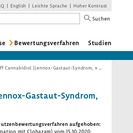
AQ
English
Leichte Sprache
Hoher Kontrast
Suchen
se
Bewer­tungs­ver­fahren
Studien
Nutzenbewertungsverfahren zum Wirkstoff Cannabidiol (Lennox-Gastaut-Syndrom, ≥ 2 Jahre, Kombination mit Clobazam)
 (Lennox-​Gastaut-Syndrom,
tzen­be­wer­tungs­ver­fahren aufge­hoben:
i­na­tion mit Clobazam) vom 15.10.2020