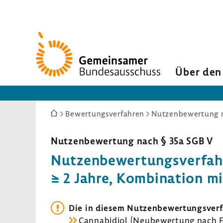
Zur
Startseite
Über den
Sie
Bewertungsverfahren
Nutzenbewertung n
sind
hier:
Nutzen­be­wer­tung nach § 35a SGB V
Nutzen­be­wer­tungs­ver­fa
≥ 2 Jahre, Kombi­na­tion m
Die in diesem Nutzen­be­wer­tungs­ver
Canna­b­i­diol (Neube­wer­tung nach