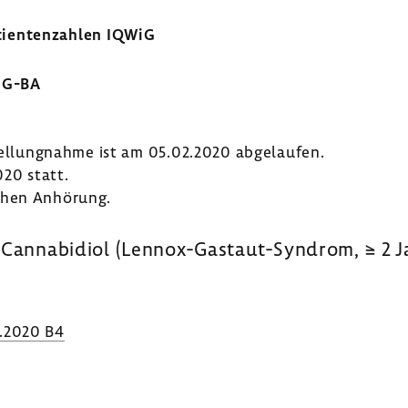
i­en­ten­zahlen IQWiG
s G-BA
Stel­lung­nahme ist am 05.02.2020 abge­laufen.
20 statt.
chen Anhö­rung.
II: Canna­b­i­diol (Lennox-​Gastaut-Syndrom, ≥ 2 
5.2020 B4