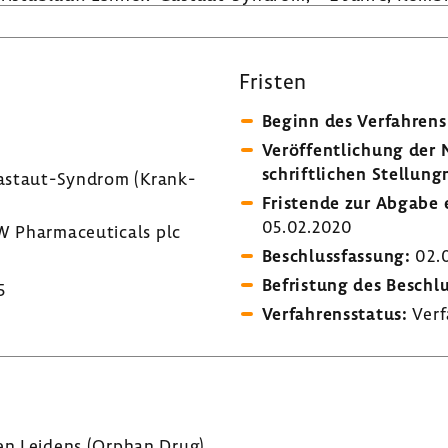
Fristen
Beginn des Verfah­rens
Veröf­fent­li­chung de
schrift­li­chen Stel­lung
astaut-Syndrom (Krank­
Fris­tende zur Abgabe e
05.02.2020
Phar­ma­ceu­ti­cals plc
Beschluss­fas­sung:
02.
Befris­tung des Beschl
5
Verfah­rens­status:
Verf
nen Leidens (Orphan Drug)