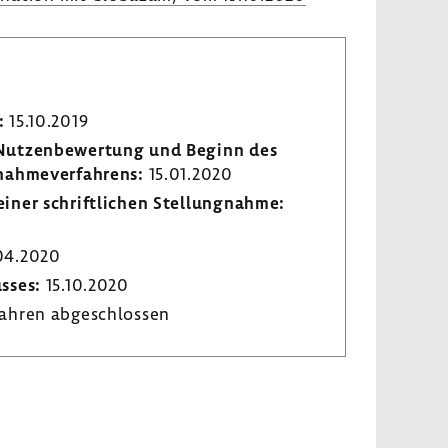
:
15.10.2019
r Nutzen­be­wer­tung und Beginn des
­nah­me­ver­fah­rens:
15.01.2020
iner schrift­li­chen Stel­lung­nahme:
04.2020
usses:
15.10.2020
ahren abge­schlossen