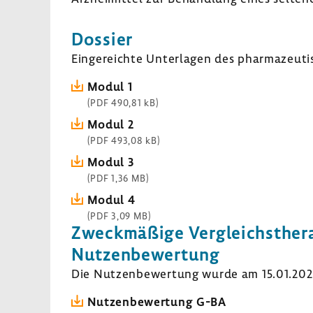
Dossier
Einge­reichte Unter­lagen des phar­ma­zeu­ti
Modul 1
(PDF 490,81 kB)
Modul 2
(PDF 493,08 kB)
Modul 3
(PDF 1,36 MB)
Modul 4
(PDF 3,09 MB)
Zweck­mä­ßige Vergleichs­the­r
Nutzen­be­wer­tung
Die Nutzen­be­wer­tung wurde am 15.01.2020 
Nutzen­be­wer­tung G-BA