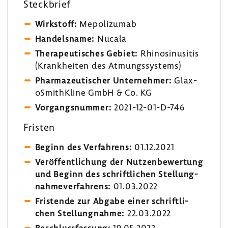
Steck­brief
Wirk­stoff:
Mepo­li­zumab
Handels­name:
Nucala
Thera­peu­ti­sches Gebiet:
Rhino­si­nu­sitis
(Krank­heiten des Atmungs­sys­tems)
Phar­ma­zeu­ti­scher Unter­nehmer:
Glax­
oS­mit­h­Kline GmbH & Co. KG
Vorgangs­nummer:
2021-​12-01-D-746
Fristen
Beginn des Verfah­rens:
01.12.2021
Veröf­fent­li­chung der Nutzen­be­wer­tung
und Beginn des schrift­li­chen Stel­lung­
nah­me­ver­fah­rens:
01.03.2022
Fris­tende zur Abgabe einer schrift­li­
chen Stel­lung­nahme:
22.03.2022
Beschluss­fas­sung:
19.05.2022