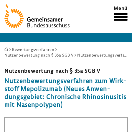
Zur
Menü
Startseite
Sie
Bewertungsverfahren
Nutzenbewertung nach § 35a SGB V
Nutzenbewertungsverfahren zum Wirkstoff Mepolizumab (Neues Anwendungsgebiet: Chronische Rhinosinusitis mit Nasenpolypen)
sind
hier:
Nutzen­be­wer­tung nach § 35a SGB V
Nutzen­be­wer­tungs­ver­fahren zum Wirk­
stoff Mepo­li­zumab (Neues Anwen­
dungs­ge­biet: Chro­ni­sche Rhino­si­nu­sitis
mit Nasen­po­lypen)