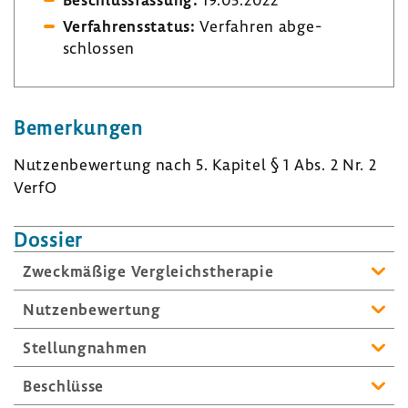
Verfah­rens­status:
Verfahren abge­
schlossen
Bemer­kungen
Nutzen­be­wer­tung nach 5. Kapitel § 1 Abs. 2 Nr. 2
VerfO
Dossier
Zweck­mä­ßige Vergleichs­the­rapie
Nutzen­be­wer­tung
Stel­lung­nahmen
Beschlüsse