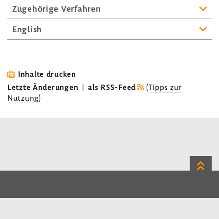
Zuge­hö­rige Verfahren
English
Inhalte drucken
Letzte Änderungen
|
als RSS-Feed
(
Tipps zur
Nutzung
)
Zum
Seite
LinkedIn
Instagram
Bluesky
Impressum
Datenschutz
Kontakt
Inhalt
Benutzerhinweise
Erklärung zur Barrierefreiheit