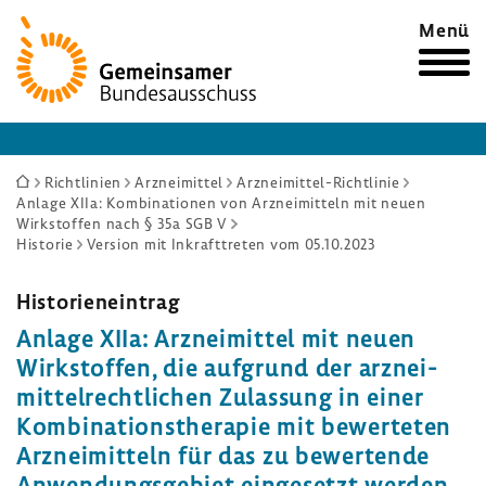
Zur
Menü
Startseite
Sie
Richtlinien
Arzneimittel
Arzneimittel-Richtlinie
Anlage XIIa: Kombinationen von Arzneimitteln mit neuen
sind
Wirkstoffen nach § 35a SGB V
hier:
Historie
Version mit Inkrafttreten vom 05.10.2023
Histo­ri­en­ein­trag
Anlage XIIa: Arznei­mittel mit neuen
Wirk­stoffen, die aufgrund der arznei­
mit­tel­recht­li­chen Zulas­sung in einer
Kombi­na­ti­ons­the­rapie mit bewer­teten
Arznei­mit­teln für das zu bewer­tende
Anwen­dungs­ge­biet einge­setzt werden