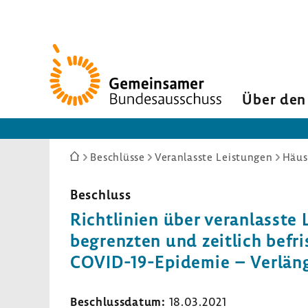
Zur
Startseite
Über den
Sie
Beschlüsse
Veranlasste Leistungen
Häus
sind
hier:
Beschluss
Richt­li­nien über veran­lasste
begrenzten und zeit­lich befri
COVID-​19-Epidemie – Verlän­ge­
Beschluss­datum:
18.03.2021