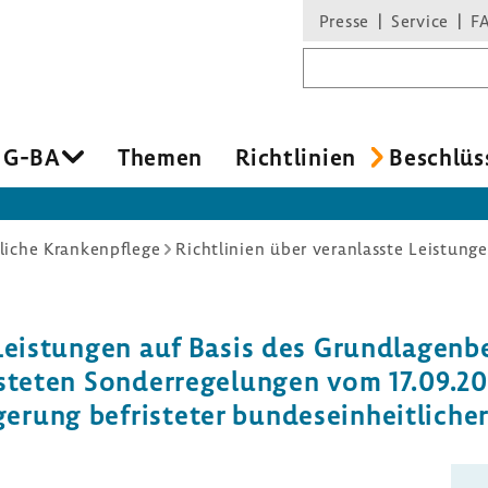
Presse
Service
F
Suchbegriff
 G-BA
Themen
Richt­li­nien
Beschlüs
liche Krankenpflege
 Leis­tungen auf Basis des Grund­la­gen­b
s­teten Sonder­re­ge­lungen vom 17.09.2
rung befris­teter bundes­ein­heit­li­che