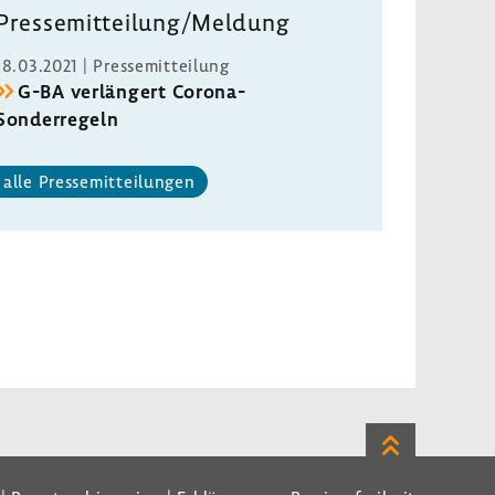
Pres­se­mit­tei­lung/Meldung
18.03.2021 | Pres­se­mit­tei­lung
G-BA verlän­gert Corona-​
Sonderregeln
alle Pres­se­mit­tei­lungen
Zum
Seitenanfan