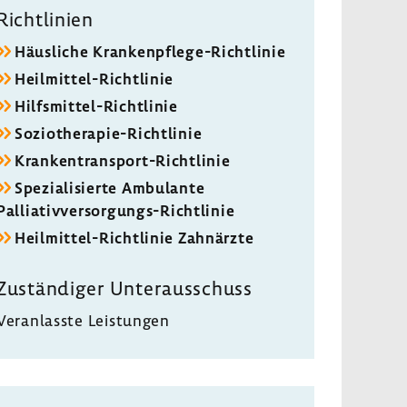
Richt­li­nien
Häus­liche Krankenpflege-​Richtlinie
Heilmittel-​Richtlinie
Hilfsmittel-​Richtlinie
Soziotherapie-​Richtlinie
Krankentransport-​Richtlinie
Spezia­li­sierte Ambu­lante
Palliativversorgungs-​Richtlinie
Heilmittel-​Richtlinie Zahn­ärzte
Zustän­diger Unter­aus­schuss
Veran­lasste Leis­tungen