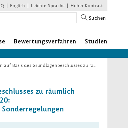
AQ
English
Leichte Sprache
Hoher Kontrast
Suchen
se
Bewer­tungs­ver­fahren
Studien
Richtlinien über veranlasste Leistungen auf Basis des Grundlagenbeschlusses zu räumlich begrenzten und zeitlich befristeten Sonderregelungen vom 17.09.2020: COVID-19-Epidemie – Verlängerung befristeter bundeseinheitlicher Sonderregelungen
e­schlusses zu räum­lich
020:
r Sonder­re­ge­lungen