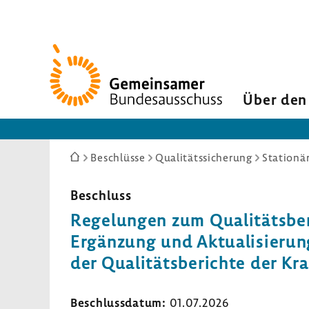
Zur
Startseite
Über den
Sie
Beschlüsse
Qualitätssicherung
Stationä
sind
hier:
Beschluss
Regelungen zum Qualitätsber
Ergänzung und Aktualisierung 
der Qualitätsberichte der K
Beschlussdatum:
01.07.2026