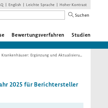
AQ
English
Leichte Sprache
Hoher Kontrast
Suchen
se
Bewertungsverfahren
Studien
Regelungen zum Qualitätsbericht der Krankenhäuser: Ergänzung und Aktualisierung von Servicedateien für das Berichtsjahr 2025 für Berichtersteller der Qualitätsberichte der Krankenhäuser
hr 2025 für Berichtersteller