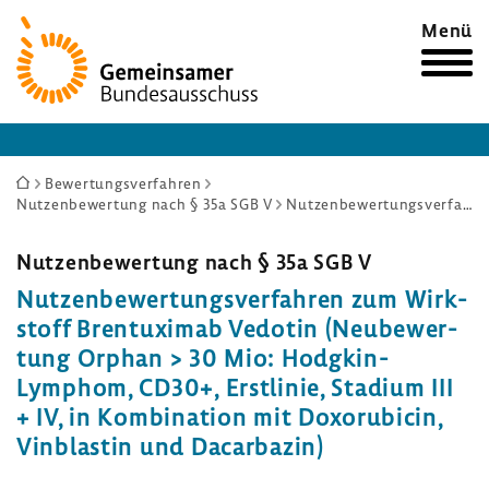
Zur
Menü
Startseite
Sie
Bewertungsverfahren
Nutzenbewertung nach § 35a SGB V
Nutzenbewertungsverfahren zum Wirkstoff Brentuximab Vedotin (Neubewertung Orphan > 30 Mio: Hodgkin-Lymphom, CD30+, Erstlinie, Stadium III + IV, in Kombination mit Doxorubicin, Vinblastin und Dacarbazin)
sind
hier:
Nutzen­be­wer­tung nach § 35a SGB V
Nutzen­be­wer­tungs­ver­fahren zum Wirk­
stoff Bren­tu­ximab Vedotin (Neube­wer­
tung Orphan > 30 Mio: Hodgkin-​
Lymphom, CD30+, Erst­linie, Stadium III
+ IV, in Kombi­na­tion mit Doxo­ru­bicin,
Vinblastin und Dacar­bazin)