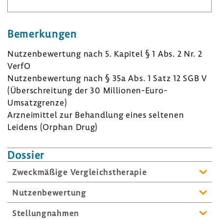
Bemer­kungen
Nutzen­be­wer­tung nach 5. Kapitel § 1 Abs. 2 Nr. 2
VerfO
Nutzen­be­wer­tung nach § 35a Abs. 1 Satz 12 SGB V
(Über­schrei­tung der 30 Millionen-​Euro-
Umsatzgrenze)
Arznei­mittel zur Behand­lung eines seltenen
Leidens (Orphan Drug)
Dossier
Zweck­mä­ßige Vergleichs­the­rapie
Nutzen­be­wer­tung
Stel­lung­nahmen