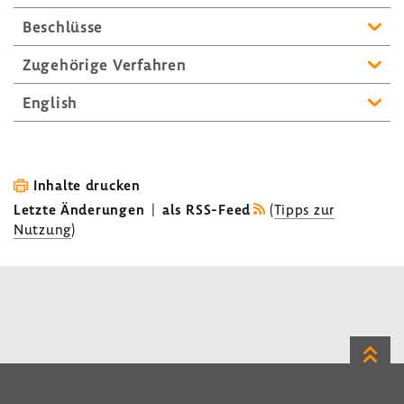
Beschlüsse
Zuge­hö­rige Verfahren
English
Inhalte drucken
Letzte Änderungen
|
als RSS-Feed
(
Tipps zur
Nutzung
)
Zum
Seite
LinkedIn
Instagram
Bluesky