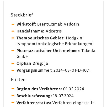
Steck­brief
Wirk­stoff:
Bren­tu­ximab Vedotin
Handels­name:
Adce­tris
Thera­peu­ti­sches Gebiet:
Hodgkin-​
Lymphom (onko­lo­gi­sche Erkran­kungen)
Phar­ma­zeu­ti­scher Unter­nehmer:
Takeda
GmbH
Orphan Drug:
ja
Vorgangs­nummer:
2024-​05-01-D-1071
Fristen
Beginn des Verfah­rens:
01.05.2024
Beschluss­fas­sung:
18.07.2024
Verfah­rens­status:
Verfahren einge­stellt