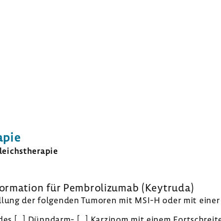
apie
eichs­the­rapie
or­ma­tion
für Pembro­li­zumab (Keyt­ruda)
nd­lung der folgenden Tumoren mit MSI-H oder mit eine
rendes […] Dünndarm-​ […] Karzinom mit einem Fort­schre