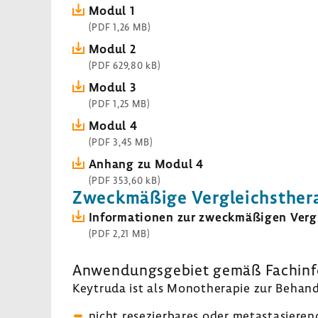
Modul 1
(PDF 1,26 MB)
Modul 2
(PDF 629,80 kB)
Modul 3
(PDF 1,25 MB)
Modul 4
(PDF 3,45 MB)
Anhang zu Modul 4
(PDF 353,60 kB)
Zweck­mä­ßige Vergleichs­the­r
Infor­ma­tionen zur zweck­mä­ßigen Vergl
(PDF 2,21 MB)
Anwen­dungs­ge­biet gemäß Fach­in­f
Keyt­ruda ist als Mono­the­rapie zur Beha
nicht rese­zier­bares oder meta­stasie­