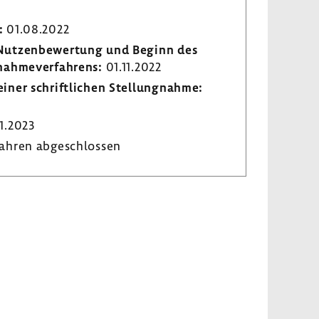
:
01.08.2022
r Nutzen­be­wer­tung und Beginn des
­nah­me­ver­fah­rens:
01.11.2022
iner schrift­li­chen Stel­lung­nahme:
1.2023
ahren abge­schlossen