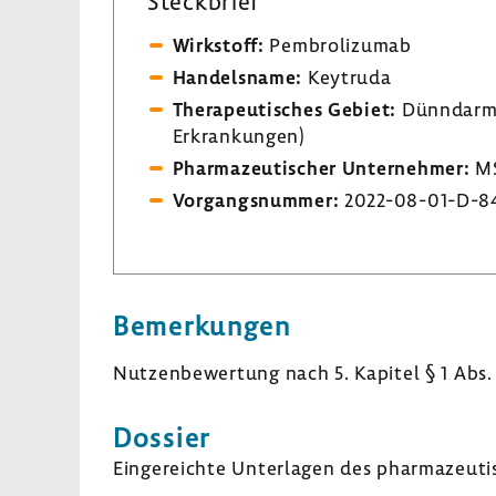
Steck­brief
Wirk­stoff:
Pembro­li­zumab
Handels­name:
Keyt­ruda
Thera­peu­ti­sches Gebiet:
Dünn­darm­k
Erkran­kungen)
Phar­ma­zeu­ti­scher Unter­nehmer:
MS
Vorgangs­nummer:
2022-​08-01-D-8
Bemer­kungen
Nutzen­be­wer­tung nach 5. Kapitel § 1 Abs.
Dossier
Einge­reichte Unter­lagen des phar­ma­zeu­ti