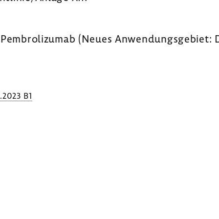
I: Pembro­li­zumab (Neues Anwen­dungs­ge­biet:
.2023 B1