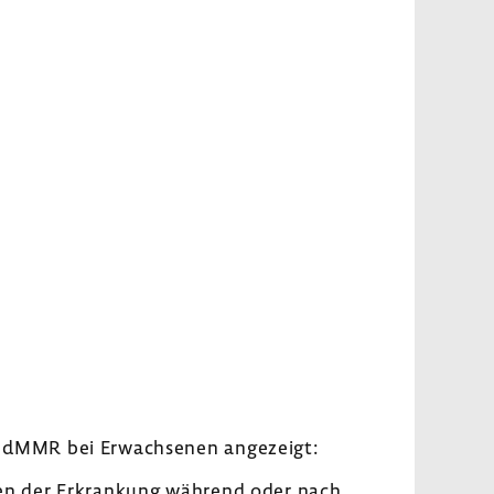
r dMMR bei Erwach­senen ange­zeigt:
iten der Erkran­kung während oder nach