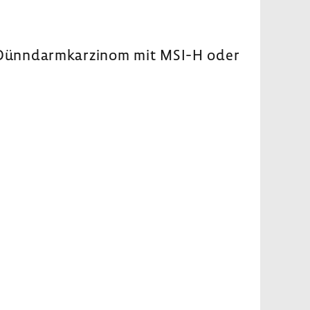
 Dünn­darm­kar­zinom mit MSI-H oder