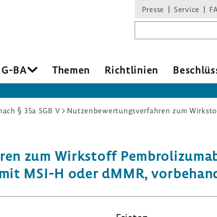
Presse
Service
F
Suchbegriff
 G-BA
Themen
Richt­li­nien
Beschlüs
ach § 35a SGB V
ahren zum Wirk­stoff Pembro­li­zum
 mit MSI-H oder dMMR, vorbe­han­