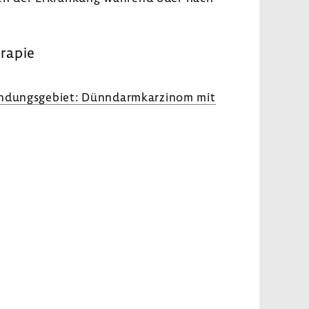
­rapie
­dungs­ge­biet: Dünn­darm­kar­zinom mit