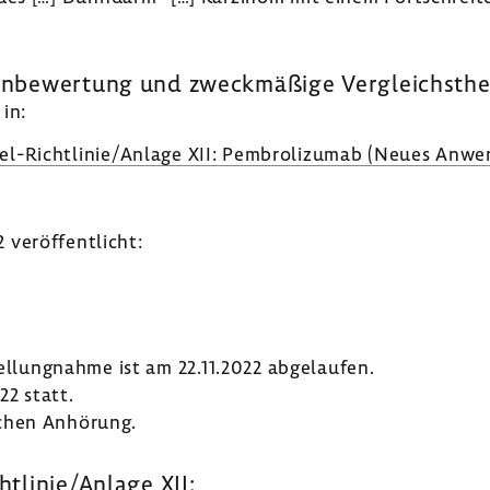
zen­be­wer­tung und zweck­mä­ßige Vergleichs­the
in:
el-​Richtlinie/Anlage XII: Pembro­li­zumab (Neues Anwen
veröf­fent­licht:
tel­lung­nahme ist am 22.11.2022 abge­laufen.
22 statt.
­chen Anhö­rung.
htlinie/Anlage XII: