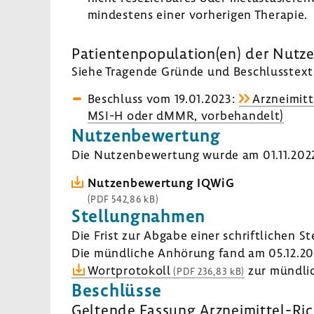
mindes­tens einer vorhe­rigen Therapie.
Pati­en­ten­po­pu­la­tion(en) der Nut
Siehe Tragende Gründe und Beschluss­text 
Beschluss vom 19.01.2023:
Arzneimitt
MSI-H oder dMMR, vorbe­han­delt)
Nutzen­be­wer­tung
Die Nutzen­be­wer­tung wurde am 01.11.2022 
Nutzen­be­wer­tung IQWiG
(PDF 542,86 kB)
Stel­lung­nahmen
Die Frist zur Abgabe einer schrift­li­chen S
Die münd­liche Anhö­rung fand am 05.12.20
Wort­pro­to­koll
zur münd­li
(PDF 236,83 kB)
Beschlüsse
Geltende Fassung Arzneimittel-​Ric