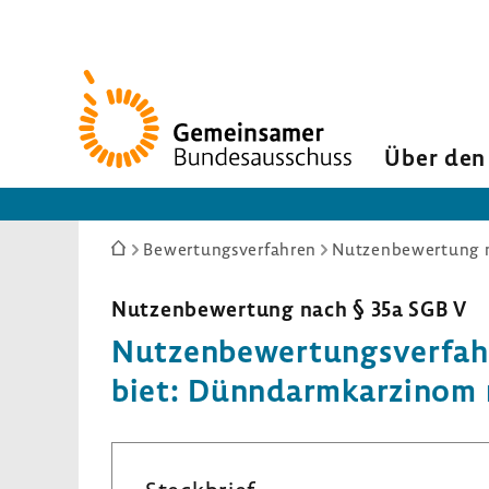
Zur
Startseite
Über den
Sie
Bewertungsverfahren
Nutzenbewertung n
sind
hier:
Nutzen­be­wer­tung nach § 35a SGB V
Nutzen­be­wer­tungs­ver­f
biet: Dünn­darm­kar­zinom