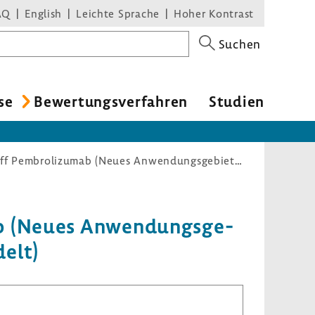
AQ
English
Leichte Sprache
Hoher Kontrast
Suchen
se
Bewer­tungs­ver­fahren
Studien
Nutzenbewertungsverfahren zum Wirkstoff Pembrolizumab (Neues Anwendungsgebiet: Dünndarmkarzinom mit MSI-H oder dMMR, vorbehandelt)
ab (Neues Anwen­dungs­ge­
delt)