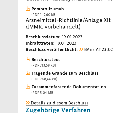
Pembro­li­zumab
(PDF 147,60 kB)
Arzneimittel-​Richtlinie/Anlage XI
dMMR, vorbe­han­delt)
Beschluss­datum:
19.01.2023
Inkraft­treten:
19.01.2023
Beschluss veröf­fent­licht:
BAnz AT 23.02
Beschluss­text
(PDF 713,59 kB)
Tragende Gründe zum Beschluss
(PDF 248,66 kB)
Zusam­men­fas­sende Doku­men­ta­tion
(PDF 5,04 MB)
Details zu diesem Beschluss
Zuge­hö­rige Verfahren