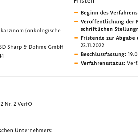
Fristen
Beginn des Verfah­rens
Veröf­fent­li­chung de
schrift­li­chen Stel­lung
ar­zinom (onko­lo­gi­sche
Fris­tende zur Abgabe e
22.11.2022
D Sharp & Dohme GmbH
Beschluss­fas­sung:
19.0
41
Verfah­rens­status:
Verf
 2 Nr. 2 VerfO
­schen Unter­neh­mers: