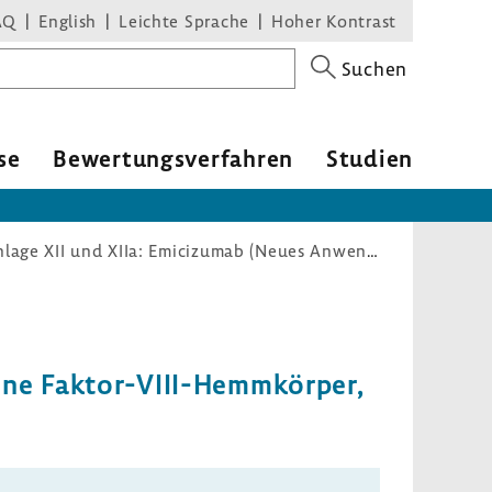
AQ
English
Leichte Sprache
Hoher Kontrast
Suchen
se
Bewer­tungs­ver­fahren
Studien
Arzneimittel-Richtlinie/Anlage XII und XIIa: Emicizumab (Neues Anwendungsgebiet: moderate Hämophilie A, ohne Faktor-VIII-Hemmkörper, mit schwerem Blutungsphänotyp) – Kombinationstherapie
hne Faktor-​VIII-Hemmkörper,