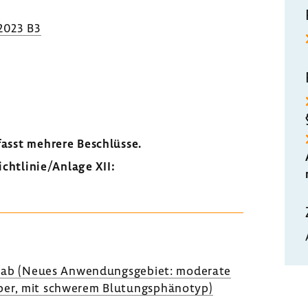
.2023 B3
fasst mehrere Beschlüsse.
chtlinie/Anlage XII:
mab (Neues Anwen­dungs­ge­biet: mode­rate
per, mit schwerem Blutungs­phä­notyp)