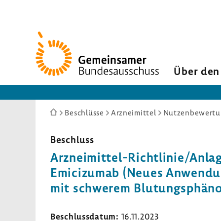
Zur
Startseite
Über den
Sie
Beschlüsse
Arzneimittel
Nutzenbewertun
sind
hier:
Beschluss
Arzneimittel-​Richtlinie/Anlag
Emici­zumab (Neues Anwen­dun
mit schwerem Blutungs­phä­noty
Beschluss­datum:
16.11.2023