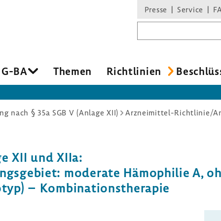
Presse
Service
F
Suchbegriff
 G-BA
Themen
Richt­li­nien
Beschlüs
g nach § 35a SGB V (Anlage XII)
e XII und XIIa:
gs­ge­biet: mode­rate Hämo­philie A, o
p) – Kombi­na­ti­ons­the­rapie