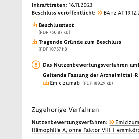
Inkraft­treten:
16.11.2023
Beschluss veröf­fent­licht:
BAnz AT 19.12
Beschluss­text
(PDF 760,87 kB)
Tragende Gründe zum Beschluss
(PDF 107,57 kB)
Das Nutzen­be­wer­tungs­ver­fahren um
Geltende Fassung der Arzneimittel-​Ri
Emici­zumab
(PDF 189,29 kB)
Zuge­hö­rige Verfahren
Nutzen­be­wer­tungs­ver­fahren:
Emici­zu
Hämo­philie A, ohne Faktor-​VIII-Hemmkör