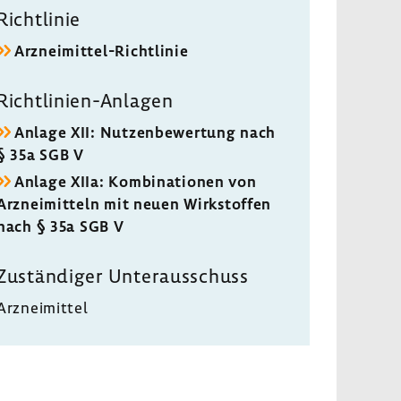
Richt­linie
Arzneimittel-​Richtlinie
Richtlinien-​Anlagen
Anlage XII: Nutzen­be­wer­tung nach
§ 35a SGB V
Anlage XIIa: Kombi­na­tionen von
Arznei­mit­teln mit neuen Wirk­stoffen
nach § 35a SGB V
Zustän­diger Unter­aus­schuss
Arznei­mittel