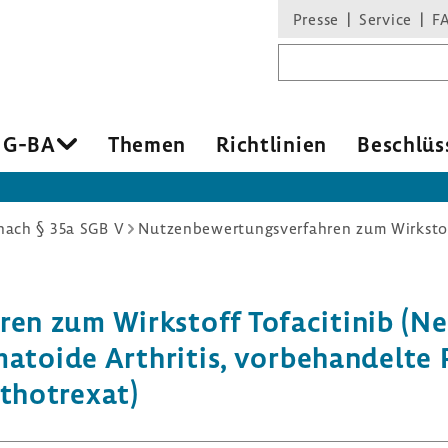
Presse
Service
F
Suchbegriff
 G-BA
Themen
Richt­li­nien
Beschlüs
ach § 35a SGB V
ren zum Wirk­stoff Tofa­ci­tinib (N
ma­toide Arthritis, vorbe­han­delte
tho­trexat)