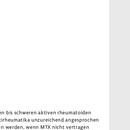
eren bis schweren aktiven rheu­ma­to­iden
ti­rheu­ma­tika unzu­rei­chend ange­spro­chen
geben werden, wenn MTX nicht vertragen