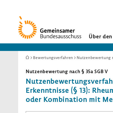
Zur
Startseite
Über den
Sie
Bewertungsverfahren
Nutzenbewertung n
sind
hier:
Nutzen­be­wer­tung nach § 35a SGB V
Nutzen­be­wer­tungs­ver­fah
Erkennt­nisse (§ 13): Rheu­
oder Kombi­na­tion mit Me