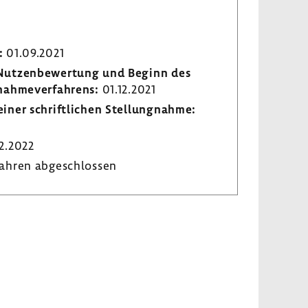
:
01.09.2021
r Nutzen­be­wer­tung und Beginn des
­nah­me­ver­fah­rens:
01.12.2021
iner schrift­li­chen Stel­lung­nahme:
2.2022
ahren abge­schlossen