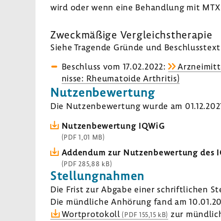
wird oder wenn eine Behand­lung mit MTX u
Zweck­mä­ßige Vergleichs­the­rapie
Siehe Tragende Gründe und Beschluss­text 
Beschluss vom 17.02.2022:
Arzneimitte
nisse: Rheu­ma­toide Arthritis)
Nutzen­be­wer­tung
Die Nutzen­be­wer­tung wurde am 01.12.2021 
Nutzen­be­wer­tung IQWiG
(PDF 1,01 MB)
Addendum zur Nutzen­be­wer­tung des 
(PDF 285,88 kB)
Stel­lung­nahmen
Die Frist zur Abgabe einer schrift­li­chen S
Die münd­liche Anhö­rung fand am 10.01.20
Wort­pro­to­koll
zur münd­li­
(PDF 155,15 kB)