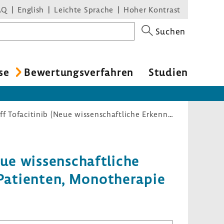
AQ
English
Leichte Sprache
Hoher Kontrast
Suchen
se
Bewer­tungs­ver­fahren
Studien
Nutzenbewertungsverfahren zum Wirkstoff Tofacitinib (Neue wissenschaftliche Erkenntnisse (§ 13): Rheumatoide Arthritis, vorbehandelte Patienten, Monotherapie oder Kombination mit Methotrexat)
eue wissen­schaft­liche
 Pati­enten, Mono­the­rapie