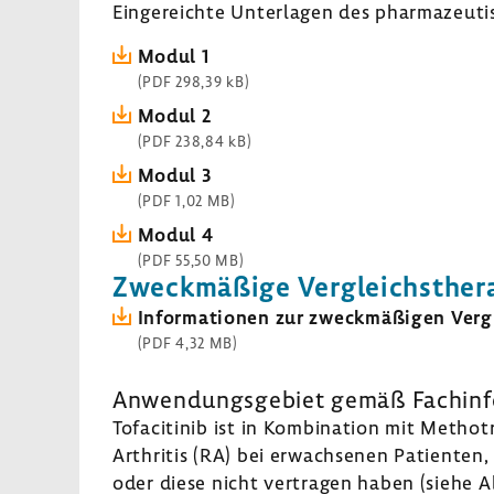
Einge­reichte Unter­lagen des phar­ma­zeu­ti
Modul 1
(PDF 298,39 kB)
Modul 2
(PDF 238,84 kB)
Modul 3
(PDF 1,02 MB)
Modul 4
(PDF 55,50 MB)
Zweck­mä­ßige Vergleichs­the­r
Infor­ma­tionen zur zweck­mä­ßigen Vergl
(PDF 4,32 MB)
Anwen­dungs­ge­biet gemäß Fach­in­f
Tofa­ci­tinib ist in Kombi­na­tion mit Metho
Arthritis (RA) bei erwach­senen Pati­enten, 
oder diese nicht vertragen haben (siehe Ab