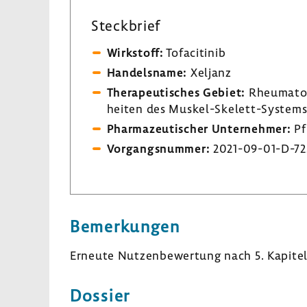
Steck­brief
Wirk­stoff:
Tofa­ci­tinib
Handels­name:
Xeljanz
Thera­peu­ti­sches Gebiet:
Rheu­ma­to
heiten des Muskel-​Skelett-Systems
Phar­ma­zeu­ti­scher Unter­nehmer:
Pf
Vorgangs­nummer:
2021-​09-01-D-72
Bemer­kungen
Erneute Nutzen­be­wer­tung nach 5. Kapitel 
Dossier