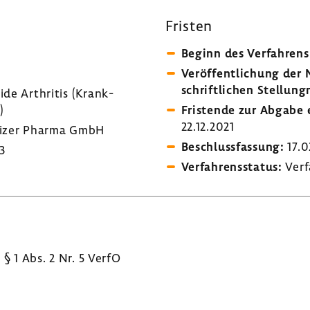
Fristen
Beginn des Verfah­rens
Veröf­fent­li­chung de
schrift­li­chen Stel­lung
ide Arthritis (Krank­
)
Fris­tende zur Abgabe e
22.12.2021
izer Pharma GmbH
Beschluss­fas­sung:
17.0
3
Verfah­rens­status:
Verf
§ 1 Abs. 2 Nr. 5 VerfO