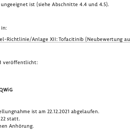
nge­eignet ist (siehe Abschnitte 4.4 und 4.5).
in:
l-​Richtlinie/Anlage XII: Tofa­ci­tinib (Neube­wer­tung a
veröf­fent­licht:
IQWiG
tel­lung­nahme ist am 22.12.2021 abge­laufen.
22 statt.
chen Anhö­rung.