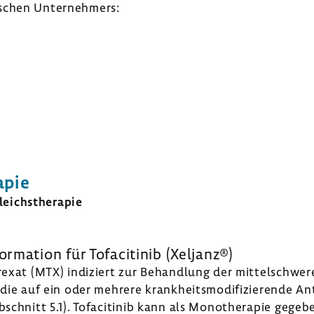
­schen Unter­neh­mers:
apie
eichs­the­rapie
or­ma­tion
für Tofa­ci­tinib (Xeljanz®)
­trexat (MTX) indi­ziert zur Behand­lung der mittel­schw
die auf ein oder mehrere krank­heits­mo­di­fi­zie­rende An
schnitt 5.1). Tofa­ci­tinib kann als Mono­the­rapie ge