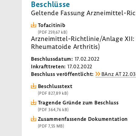
Beschlüsse
Geltende Fassung Arzneimittel-​Ric
Tofa­ci­tinib
(PDF 259,67 kB)
Arzneimittel-​Richtlinie/Anlage XII: 
Rheu­ma­toide Arthritis)
Beschluss­datum:
17.02.2022
Inkraft­treten:
17.02.2022
Beschluss veröf­fent­licht:
BAnz AT 22.03
Beschluss­text
(PDF 827,89 kB)
Tragende Gründe zum Beschluss
(PDF 364,76 kB)
Zusam­men­fas­sende Doku­men­ta­tion
(PDF 7,55 MB)