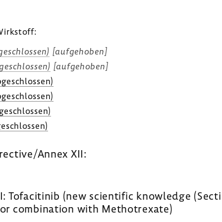
irk­stoff:
e­schlossen)
[aufge­hoben]
ge­schlossen)
[aufge­hoben]
ge­schlossen)
ge­schlossen)
ge­schlossen)
e­schlossen)
rective/Annex XII:
 Tofacitinib (new scientific knowledge (Secti
 or combination with Methotrexate)