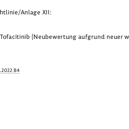
htlinie/Anlage XII:
Tofa­ci­tinib (Neube­wer­tung aufgrund neuer wis
.2022 B4