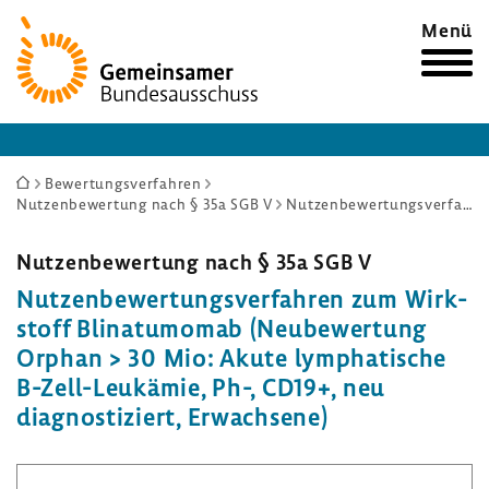
Zur
Menü
Startseite
Sie
Bewertungsverfahren
Nutzenbewertung nach § 35a SGB V
Nutzenbewertungsverfahren zum Wirkstoff Blinatumomab (Neubewertung Orphan > 30 Mio: Akute lymphatische B-Zell-Leukämie, Ph-, CD19+, neu diagnostiziert, Erwachsene)
sind
hier:
Nutzen­be­wer­tung nach § 35a SGB V
Nutzen­be­wer­tungs­ver­fahren zum Wirk­
stoff Blina­tu­momab (Neube­wer­tung
Orphan > 30 Mio: Akute lympha­ti­sche
B-​Zell-Leukämie, Ph-, CD19+, neu
diagnos­ti­ziert, Erwach­sene)