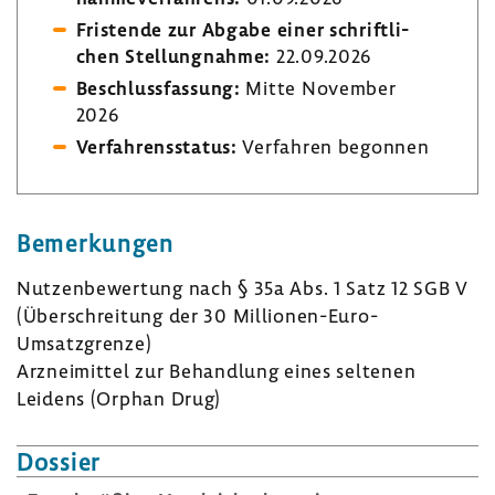
Fris­tende zur Abgabe einer schrift­li­
chen Stel­lung­nahme:
22.09.2026
Beschluss­fas­sung:
Mitte November
2026
Verfah­rens­status:
Verfahren begonnen
Bemer­kungen
Nutzen­be­wer­tung nach § 35a Abs. 1 Satz 12 SGB V
(Über­schrei­tung der 30 Millionen-​Euro-
Umsatzgrenze)
Arznei­mittel zur Behand­lung eines seltenen
Leidens (Orphan Drug)
Dossier