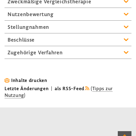
Zweck­mä­ßige Vergleichs­the­rapie
Nutzen­be­wer­tung
Stel­lung­nahmen
Beschlüsse
Zuge­hö­rige Verfahren
Inhalte drucken
Letzte Änderungen
|
als RSS-Feed
(
Tipps zur
Nutzung
)