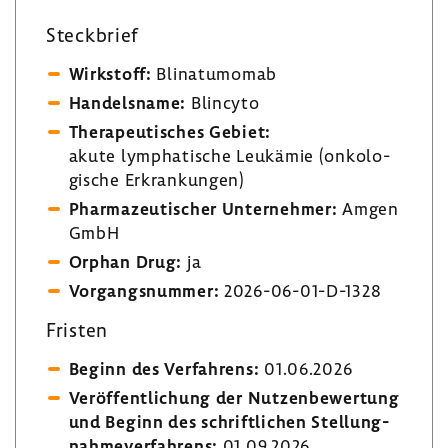
Steck­brief
Wirk­stoff:
Blina­tu­momab
Handels­name:
Blin­cyto
Thera­peu­ti­sches Gebiet:
akute lympha­ti­sche Leuk­ämie (onko­lo­
gi­sche Erkran­kungen)
Phar­ma­zeu­ti­scher Unter­nehmer:
Amgen
GmbH
Orphan Drug:
ja
Vorgangs­nummer:
2026-​06-01-D-1328
Fristen
Beginn des Verfah­rens:
01.06.2026
Veröf­fent­li­chung der Nutzen­be­wer­tung
und Beginn des schrift­li­chen Stel­lung­
nah­me­ver­fah­rens:
01.09.2026