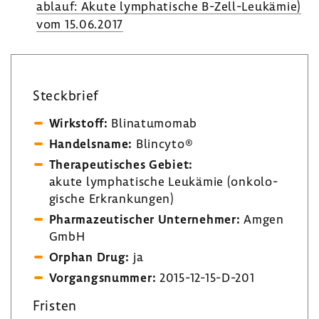
ab­lauf: Akute lympha­ti­sche B-​Zell-Leukämie)
vom 15.06.2017
Steck­brief
Wirk­stoff:
Blina­tu­momab
Handels­name:
Blin­cyto®
Thera­peu­ti­sches Gebiet:
akute lympha­ti­sche Leuk­ämie (onko­lo­
gi­sche Erkran­kungen)
Phar­ma­zeu­ti­scher Unter­nehmer:
Amgen
GmbH
Orphan Drug:
ja
Vorgangs­nummer:
2015-​12-15-D-201
Fristen