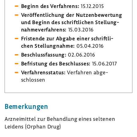
Beginn des Verfah­rens:
15.12.2015
Veröf­fent­li­chung der Nutzen­be­wer­tung
und Beginn des schrift­li­chen Stel­lung­
nah­me­ver­fah­rens:
15.03.2016
Fris­tende zur Abgabe einer schrift­li­
chen Stel­lung­nahme:
05.04.2016
Beschluss­fas­sung:
02.06.2016
Befris­tung des Beschlusses:
15.06.2017
Verfah­rens­status:
Verfahren abge­
schlossen
Bemer­kungen
Arznei­mittel zur Behand­lung eines seltenen
Leidens (Orphan Drug)