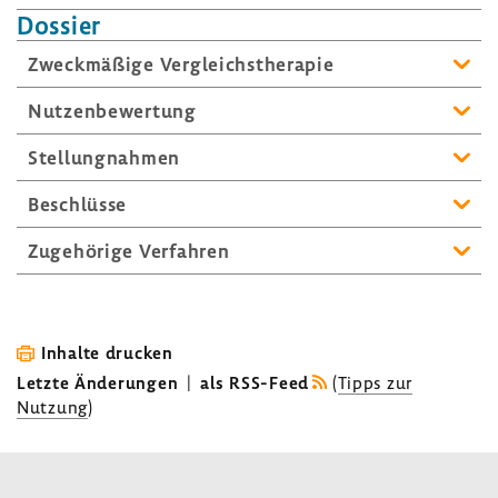
Dossier
Zweck­mä­ßige Vergleichs­the­rapie
Nutzen­be­wer­tung
Stel­lung­nahmen
Beschlüsse
Zuge­hö­rige Verfahren
Inhalte drucken
Letzte Änderungen
|
als RSS-Feed
(
Tipps zur
Nutzung
)