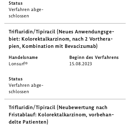
Verfahren abge­
schlossen
Trif­lu­ridin/Tipi­racil (Neues Anwen­dungs­ge­
biet: Kolo­rek­tal­kar­zinom, nach 2 Vorthe­ra­
pien, Kombi­na­tion mit Beva­ci­zumab)
Lonsurf®
15.08.2023
Verfahren abge­
schlossen
Trif­lu­ridin/Tipi­racil (Neube­wer­tung nach
Frist­ab­lauf: Kolo­rek­tal­kar­zinom, vorbe­han­
delte Pati­enten)