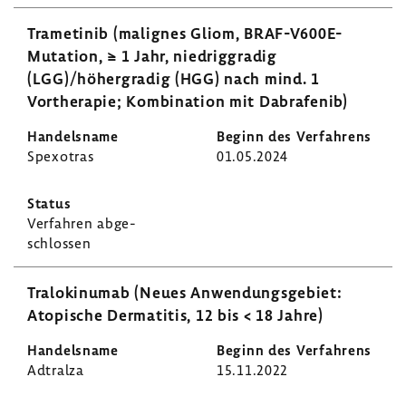
Trame­tinib (mali­gnes Gliom, BRAF-​V600E-
Mutation, ≥ 1 Jahr, niedrig­gradig
(LGG)/höher­gradig (HGG) nach mind. 1
Vorthe­rapie; Kombi­na­tion mit Dabra­fenib)
Spexo­tras
01.05.2024
Verfahren abge­
schlossen
Tralo­kin­umab (Neues Anwen­dungs­ge­biet:
Atopi­sche Derma­titis, 12 bis < 18 Jahre)
Adtralza
15.11.2022