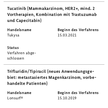
Tuca­tinib (Mamma­kar­zinom, HER2+, mind. 2
Vorthe­ra­pien, Kombi­na­tion mit Tras­tu­zumab
und Cape­ci­tabin)
Tukysa
15.03.2021
Verfahren abge­
schlossen
Trif­lu­ridin/Tipi­racil (neues Anwen­dungs­ge­
biet: meta­stasiertes Magen­kar­zinom, vorbe­
han­delte Pati­enten)
Lonsurf®
15.10.2019