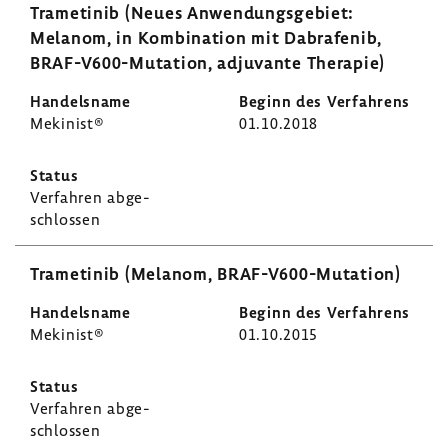
Trame­tinib (Neues Anwen­dungs­ge­biet:
Melanom, in Kombi­na­tion mit Dabra­fenib,
BRAF-​V600-Mutation, adju­vante Therapie)
Meki­nist®
01.10.2018
Verfahren abge­
schlossen
Trame­tinib (Melanom, BRAF-​V600-Mutation)
Meki­nist®
01.10.2015
Verfahren abge­
schlossen