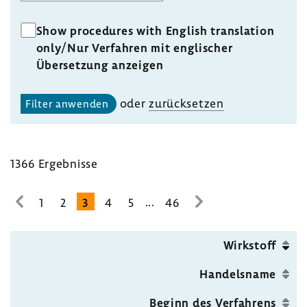
Show procedures with English translation
only
/Nur Verfahren mit englischer
Übersetzung anzeigen
oder
zurück­setzen
1366 Ergeb­nisse
...
1
2
3
4
5
46
zur
zur
vorhe­
nächsten
rigen
Seite
Wirk­stoff
Seite
Handels­name
Beginn des Verfah­rens