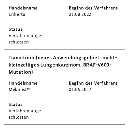
Enhertu
01.08.2022
Verfahren abge­
schlossen
Trame­tinib (neues Anwen­dungs­ge­biet: nicht-​
kleinzelliges Lungen­kar­zinom, BRAF-​V600-
Mutation)
Meki­nist®
01.05.2017
Verfahren abge­
schlossen