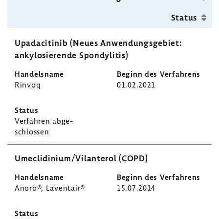
Status
Upad­a­ci­tinib (Neues Anwen­dungs­ge­biet:
anky­lo­sie­rende Spon­dy­litis)
Rinvoq
01.02.2021
Verfahren abge­
schlossen
Umecli­di­nium/Vilan­terol (COPD)
Anoro®, Laven­tair®
15.07.2014