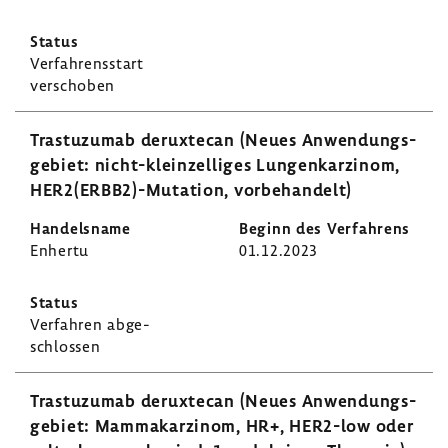
Verfah­rens­start
verschoben
Tras­tu­zumab derux­tecan (Neues Anwen­dungs­
ge­biet: nicht-​kleinzelliges Lungen­kar­zinom,
HER2(ERBB2)-​Mutation, vorbe­han­delt)
Enhertu
01.12.2023
Verfahren abge­
schlossen
Tras­tu­zumab derux­tecan (Neues Anwen­dungs­
ge­biet: Mamma­kar­zinom, HR+, HER2-​low oder