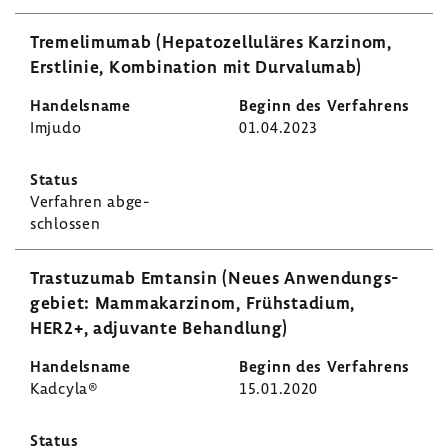
Tremeli­mumab (Hepa­to­zel­lu­läres Karzinom,
Erst­linie, Kombi­na­tion mit Durvalumab)
Imjudo
01.04.2023
Verfahren abge­
schlossen
Tras­tu­zumab Emtansin (Neues Anwen­dungs­
ge­biet: Mamma­kar­zinom, Früh­sta­dium,
HER2+, adju­vante Behand­lung)
Kadcyla®
15.01.2020