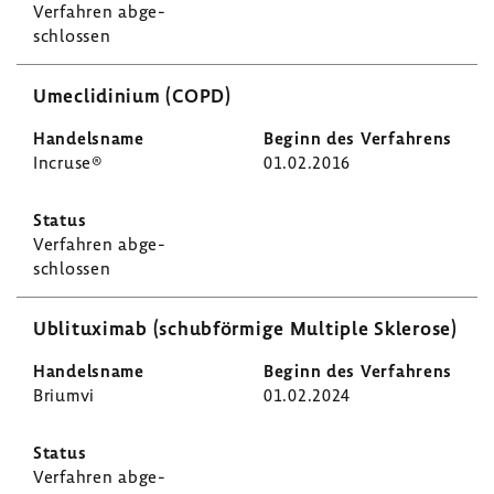
Verfahren abge­
schlossen
Umecli­di­nium (COPD)
Incruse®
01.02.2016
Verfahren abge­
schlossen
Ubli­tu­ximab (schub­för­mige Multiple Skle­rose)
Briumvi
01.02.2024
Verfahren abge­