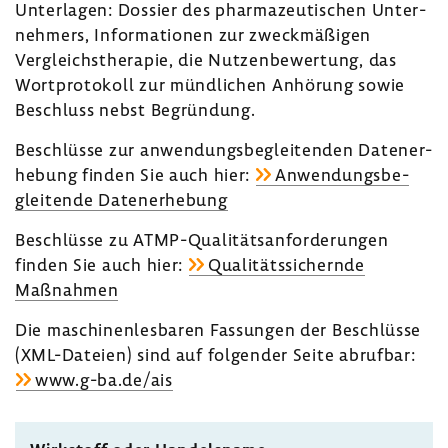
Unter­lagen: Dossier des phar­ma­zeu­ti­schen Unter­
neh­mers, Infor­ma­tionen zur zweck­mä­ßigen
Vergleichs­the­rapie, die Nutzen­be­wer­tung, das
Wort­pro­to­koll zur münd­li­chen Anhö­rung sowie
Beschluss nebst Begrün­dung.
Beschlüsse zur anwen­dungs­be­glei­tenden Daten­er­
he­bung finden Sie auch hier:
Anwen­dungs­be­
glei­tende Daten­er­he­bung
Beschlüsse zu ATMP-​Qualitätsanforderungen
finden Sie auch hier:
Quali­täts­si­chernde
Maßnahmen
Die maschi­nen­les­baren Fassungen der Beschlüsse
(XML-​Dateien) sind auf folgender Seite abrufbar:
www.g-ba.de/ais