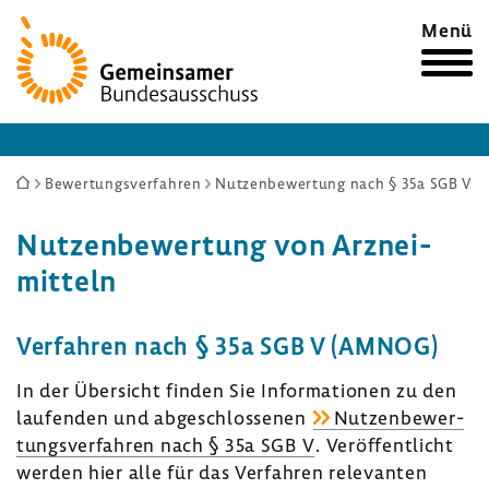
Zur
Menü
Startseite
Sie
Bewertungsverfahren
Nutzenbewertung nach § 35a SGB V
sind
Nutzen­be­wer­tung von Arznei­
hier:
mit­teln
Verfahren nach § 35a SGB V (AMNOG)
In der Über­sicht finden Sie Infor­ma­tionen zu den
laufenden und abge­schlos­senen
Nutzen­be­wer­
tungs­ver­fahren nach § 35a SGB V
. Veröf­fent­licht
werden hier alle für das Verfahren rele­vanten