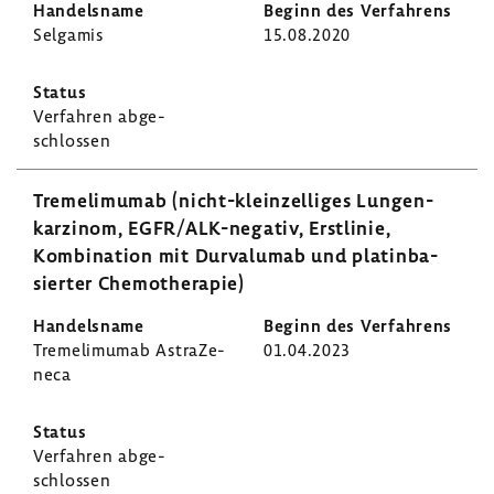
Selgamis
15.08.2020
Verfahren abge­
schlossen
Tremeli­mumab (nicht-​kleinzelliges Lungen­
kar­zinom, EGFR/ALK-​negativ, Erst­linie,
Kombi­na­tion mit Durvalumab und platin­ba­
sierter Chemo­the­rapie)
Tremeli­mumab Astra­Ze­
01.04.2023
neca
Verfahren abge­
schlossen