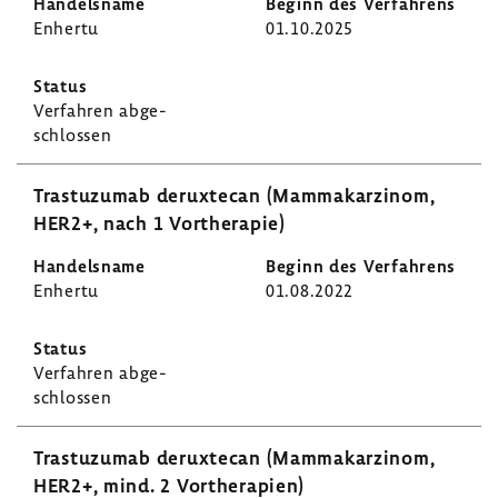
Enhertu
01.10.2025
Verfahren abge­
schlossen
Tras­tu­zumab derux­tecan (Mamma­kar­zinom,
HER2+, nach 1 Vorthe­rapie)
Enhertu
01.08.2022
Verfahren abge­
schlossen
Tras­tu­zumab derux­tecan (Mamma­kar­zinom,
HER2+, mind. 2 Vorthe­ra­pien)