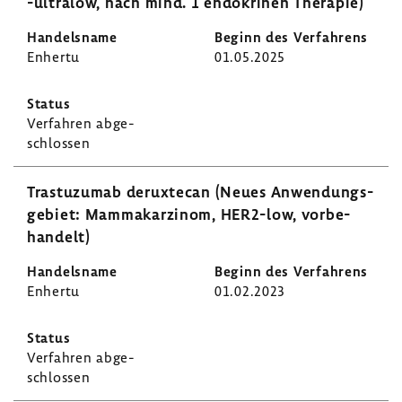
-​ultralow, nach mind. 1 endo­krinen Therapie)
Enhertu
01.05.2025
Verfahren abge­
schlossen
Tras­tu­zumab derux­tecan (Neues Anwen­dungs­
ge­biet: Mamma­kar­zinom, HER2-​low, vorbe­
han­delt)
Enhertu
01.02.2023
Verfahren abge­
schlossen