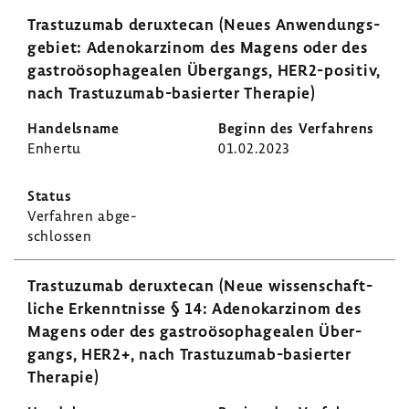
Tras­tu­zumab derux­tecan (Neues Anwen­dungs­
ge­biet: Adeno­kar­zinom des Magens oder des
gastro­öso­pha­gealen Über­gangs, HER2-​positiv,
nach Trastuzumab-​basierter Therapie)
Enhertu
01.02.2023
Verfahren abge­
schlossen
Tras­tu­zumab derux­tecan (Neue wissen­schaft­
liche Erkennt­nisse § 14: Adeno­kar­zinom des
Magens oder des gastro­öso­pha­gealen Über­
gangs, HER2+, nach Trastuzumab-​basierter
Therapie)