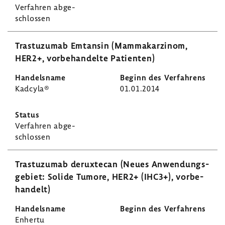
Verfahren abge­
schlossen
Tras­tu­zumab Emtansin (Mamma­kar­zinom,
HER2+, vorbe­han­delte Pati­enten)
Kadcyla®
01.01.2014
Verfahren abge­
schlossen
Tras­tu­zumab derux­tecan (Neues Anwen­dungs­
ge­biet: Solide Tumore, HER2+ (IHC3+), vorbe­
han­delt)
Enhertu