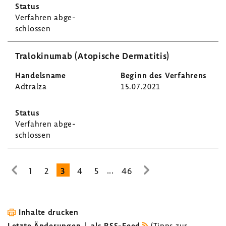
Verfahren abge­
schlossen
Tralo­kin­umab (Atopi­sche Derma­titis)
Adtralza
15.07.2021
Verfahren abge­
schlossen
...
1
2
3
4
5
46
zur
zur
vorhe­
nächsten
rigen
Seite
Seite
Inhalte drucken
Letzte Änderungen
|
als RSS-Feed
(
Tipps zur