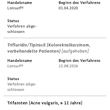
Lonsurf®
01.04.2020
Verfahren abge­
schlossen
Trif­lu­ridin/Tipi­racil (Kolo­rek­tal­kar­zinom,
vorbe­han­delte Pati­enten)
[aufge­hoben]
Lonsurf®
15.08.2016
Verfahren abge­
schlossen
Trifa­roten (Acne vulgaris, ≥ 12 Jahre)